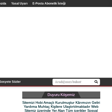
ızda
Yasal Uyarı
E-Posta Abonelik İsteği
Sosyete Sözler
Duyuru Köşemiz
Sitemizi Hobi Amaçlı Kurulmuştur Kârımızın Geliri
Yardıma Muhtaç Kişilere Ulaştırtılmaktadır Web
Sitemiz üzerinde Yer Alan Tüm içerikler Sosyal