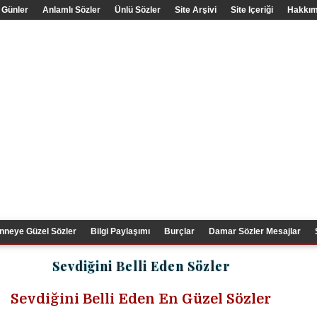
 Günler
Anlamlı Sözler
Ünlü Sözler
Site Arşivi
Site Içeriği
Hakkım
nneye Güzel Sözler
Bilgi Paylaşımı
Burçlar
Damar Sözler Mesajlar
Sevdiğini Belli Eden Sözler
Sevdiğini Belli Eden
En Güzel Sözler