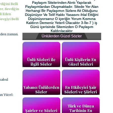
Paylaşım Sitelerinden Alıntı Yapılarak
diğini Belli
Paylaşımlardan Oluşmaktadır. Sitede Yer Alan
er, Sevdiğin
Herhangi Bir Paylaşımın Sizlere Ait Olduğunu
li Eden
Düşünüyor Ve Telif Hakkı Yasasını ihlal Ettiğini
Düşünüyorsanız O içeriğin Yorum Kısmına
evgiyi Belli
Kaldırın Demeniz Yeterli Olacaktır 3-İle-7 ) iş
Günü içerisinde Sitemizden O Paylaşım
Kaldırılacaktır
giden zaman.
Ünlülerden Güzel Sözler
Ünlü Sözleri ile
Ünlü Kişilerin En
ilgili Sözler
Güzel Sözleri
kabul
Yabancı Ünlülerden
En Etkileyici Şair
Sözler
Sözleri ve Şiirleri
an Yücel-
Türk ve Dünya
Şairler ve Sözleri
Tarihinin En