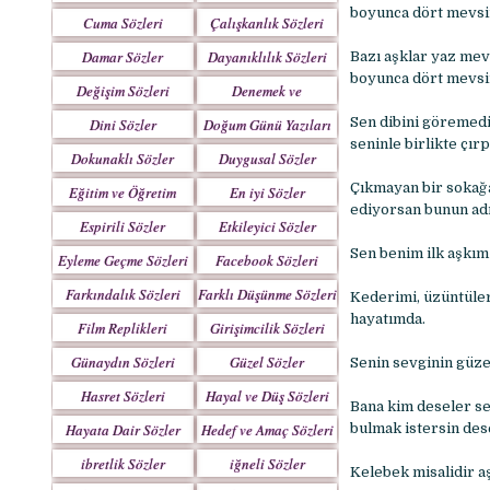
Yazılar
boyunca dört mevs
Cuma Sözleri
Çalışkanlık Sözleri
Damar Sözler
Dayanıklılık Sözleri
Bazı aşklar yaz mev
boyunca dört mevs
Değişim Sözleri
Denemek ve
Çabalamak Sözleri
Sen dibini göremed
Dini Sözler
Doğum Günü Yazıları
seninle birlikte çı
Dokunaklı Sözler
Duygusal Sözler
Çıkmayan bir sokağa
Eğitim ve Öğretim
En iyi Sözler
ediyorsan bunun adı
Sözleri
Espirili Sözler
Etkileyici Sözler
Sen benim ilk aşkım 
Eyleme Geçme Sözleri
Facebook Sözleri
Farkındalık Sözleri
Farklı Düşünme Sözleri
Kederimi, üzüntüler
hayatımda.
Film Replikleri
Girişimcilik Sözleri
Günaydın Sözleri
Güzel Sözler
Senin sevginin güze
Hasret Sözleri
Hayal ve Düş Sözleri
Bana kim deseler se
Hayata Dair Sözler
Hedef ve Amaç Sözleri
bulmak istersin des
ibretlik Sözler
iğneli Sözler
Kelebek misalidir a