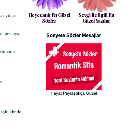
Heyecanlı En Güzel
Sevgi ile ilgili En
r yıllar
Sözler
Güzel Yazılar
urtarmaya,
Sosyete Sözler Mesajlar
ye devam
um
Hayat Paylaştıkça Güzel
 aşkı kimde