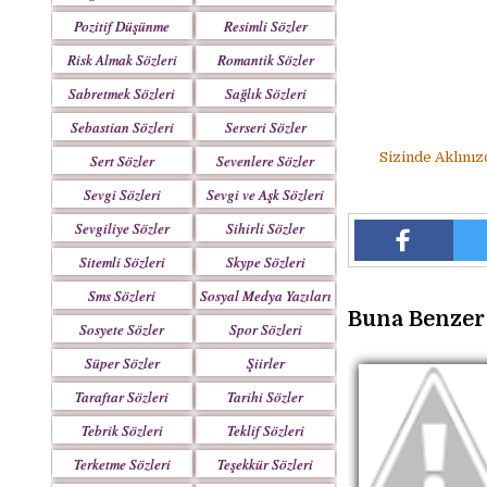
Pozitif Düşünme
Resimli Sözler
Sözleri
Risk Almak Sözleri
Romantik Sözler
Sabretmek Sözleri
Sağlık Sözleri
Sebastian Sözleri
Serseri Sözler
Sizinde Aklınız
Sert Sözler
Sevenlere Sözler
Sevgi Sözleri
Sevgi ve Aşk Sözleri
Sevgiliye Sözler
Sihirli Sözler
Sitemli Sözleri
Skype Sözleri
Sms Sözleri
Sosyal Medya Yazıları
Buna Benzer 
Sosyete Sözler
Spor Sözleri
Mesajlar
Süper Sözler
Şiirler
Taraftar Sözleri
Tarihi Sözler
Tebrik Sözleri
Teklif Sözleri
Terketme Sözleri
Teşekkür Sözleri