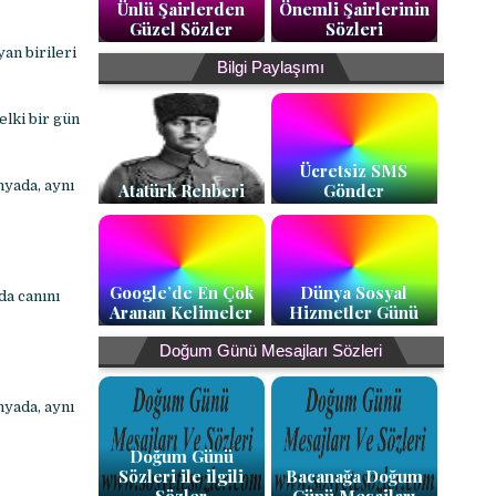
Ünlü Şairlerden
Önemli Şairlerinin
Güzel Sözler
Sözleri
an birileri
Bilgi Paylaşımı
elki bir gün
Ücretsiz SMS
nyada, aynı
Atatürk Rehberi
Gönder
Google’de En Çok
Dünya Sosyal
da canını
Aranan Kelimeler
Hizmetler Günü
Doğum Günü Mesajları Sözleri
nyada, aynı
Doğum Günü
Sözleri ile ilgili
Bacanağa Doğum