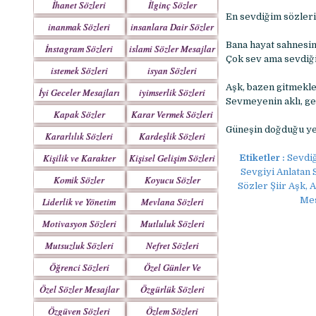
İhanet Sözleri
İlginç Sözler
En sevdiğim sözleri
inanmak Sözleri
insanlara Dair Sözler
Bana hayat sahnesin
İnstagram Sözleri
islami Sözler Mesajlar
Çok sev ama sevdiğin
istemek Sözleri
isyan Sözleri
Aşk, bazen gitmekle
İyi Geceler Mesajları
iyimserlik Sözleri
Sevmeyenin aklı, ge
Kapak Sözler
Karar Vermek Sözleri
Güneşin doğduğu yerd
Kararlılık Sözleri
Kardeşlik Sözleri
Kişilik ve Karakter
Kişisel Gelişim Sözleri
Etiketler :
Sevdiğ
Sözleri
Sevgiyi Anlatan 
Komik Sözler
Koyucu Sözler
Sözler Şiir Aşk, 
Mes
Liderlik ve Yönetim
Mevlana Sözleri
Sözleri
Motivasyon Sözleri
Mutluluk Sözleri
Mutsuzluk Sözleri
Nefret Sözleri
Öğrenci Sözleri
Özel Günler Ve
Haftalar
Özel Sözler Mesajlar
Özgürlük Sözleri
Özgüven Sözleri
Özlem Sözleri