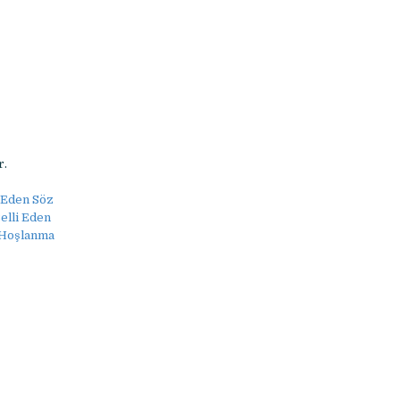
r.
i Eden Söz
Belli Eden
, Hoşlanma