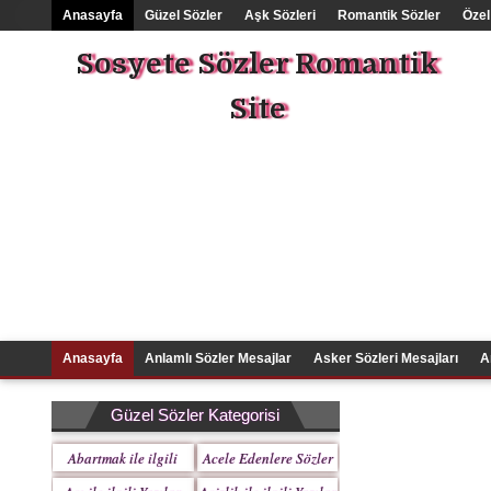
Anasayfa
Güzel Sözler
Aşk Sözleri
Romantik Sözler
Özel
Sosyete Sözler Romantik
Site
Anasayfa
Anlamlı Sözler Mesajlar
Asker Sözleri Mesajları
A
Güzel Sözler Kategorisi
Abartmak ile ilgili
Acele Edenlere Sözler
Yazılar