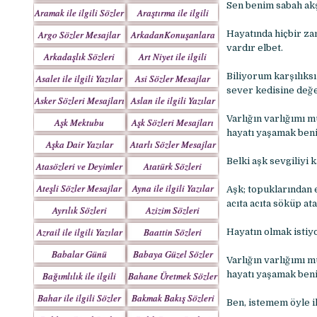
Yazılar
Sen benim sabah akş
Aramak ile ilgili Sözler
Araştırma ile ilgili
Sözler
Argo Sözler Mesajlar
ArkadanKonuşanlara
Hayatında hiçbir za
vardır elbet.
Sözler
Arkadaşlık Sözleri
Art Niyet ile ilgili
Mesajları
Yazılar
Biliyorum karşılıks
Asalet ile ilgili Yazılar
Asi Sözler Mesajlar
sever kedisine değe
Asker Sözleri Mesajları
Aslan ile ilgili Yazılar
Varlığın varlığımı m
Aşk Mektubu
Aşk Sözleri Mesajları
hayatı yaşamak beni
Mektupları
Aşka Dair Yazılar
Atarlı Sözler Mesajlar
Belki aşk sevgiliyi 
Atasözleri ve Deyimler
Atatürk Sözleri
Mesajları
Ateşli Sözler Mesajlar
Ayna ile ilgili Yazılar
Aşk; topuklarından e
acıta acıta söküp at
Ayrılık Sözleri
Azizim Sözleri
Mesajları
Mesajları
Azrail ile ilgili Yazılar
Baattin Sözleri
Hayatın olmak istiy
Mesajları
Babalar Günü
Babaya Güzel Sözler
Varlığın varlığımı m
hayatı yaşamak beni
Bağımlılık ile ilgili
Bahane Üretmek Sözler
Yazılar
Bahar ile ilgili Sözler
Bakmak Bakış Sözleri
Ben, istemem öyle ik
Yazılar