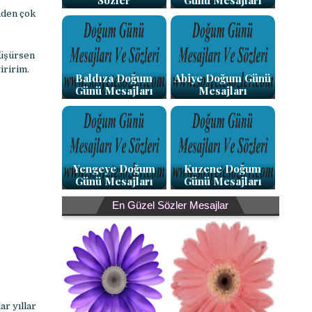
Sözler
Günü Mesajları
nden çok
 üşürsen
iririm.
Baldıza Doğum
Abiye Doğum Günü
Günü Mesajları
Mesajları
Yengeye Doğum
Kuzene Doğum
Günü Mesajları
Günü Mesajları
En Güzel Sözler Mesajlar
r yıllar