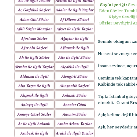
Acı ile ilgili Yazılar
Acizlik ile ilgili Yazılar
Sayfa içeriği :
Sevd
Aç Gözlülük Sözleri
Adalet ile ilgili Yazılar
Eden Sözler Tumblr,
Kişiye Sevdiği
Adam Gibi Sözler
Af Dileme Sözleri
Sözler,Sevdiğini An
Mesajlar
Mesajları
Afilli Sözler Mesajlar
Afiyet ile ilgili Yazılar
Aforizma Sözler
Ağaçlar ile ilgili
Seninle olduğum zam
Mesajlar
Yazılar
Ağır Abi Sözleri
Ağlamak ile ilgili
Mesajları
Yazılar
Ne seni sevmeye ce
Ah ile ilgili Sözler
Aile ile ilgili Sözler
İnsan sevince, uçur
Akraba ile ilgili Yazılar
Alçaklık ile ilgili
Yazılar
Aldatma ile ilgili
Alengirli Sözler
Geminin tek kaptanı 
Yazıları
Mesajlar
Kalbinde tek sahibi 
Alın Yazısı ile ilgili
Alınganlık Sözleri
Sözler
Alışmak ile ilgili
Anlamlı Sözler
Tıpkı İstanbul gibi
Yazılar
Mesajlar
etmekti. -Cezmi Er
Anlayış ile ilgili
Anneler Günü
Yazılar
Mesajları
Anneye Güzel Sözler
Anonim Sözler
Aşk; kelime değil bi
Ar ile ilgili Anlamlı
Araba Arkası Yazılar
Aşk, her şeydedir 
Sözler
Arabesk ile ilgili
Aralık ile ilgili Yazılar