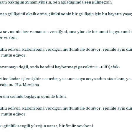
am baktığım aynam gibisin, ben ağladığımda sen gülmezsin.
man gülüşünü eksik etme, çünkü senin bir gülüşün için bu hayatta yaşay
ız sevmenin her zaman acı verdiğini, ama yine de bir umut taşıyorum b
r vereni.
utlu ediyor, kalbim bana verdiğin mutluluk ile doluyor, seninle aynı dü
 mutlu ediyor.
kazanmayı değil, onda kendini kaybetmeyi gerektirir. -Elif Şafak-
tine kadar işlemiş bir nasırdır; ya canın acıya acıya adım atacaksın, ya 
acaksın. -Hz. Mevlana-
orum seninle başlayıp seninle biten.
utlu ediyor, kalbim bana verdiğin mutluluk ile doluyor, seninle aynı dü
 mutlu ediyor.
i günlük sevgili yüreğin varsa, bir ömür sev beni.