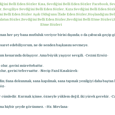
iğini Belli Eden Sözler Kısa, Sevdiğini Belli Eden Sözler Facebook, Sev
 Sevgiliye Sevdiğini Belli Eden Sözler, Kıza Sevdiğini Belli Eden Sözl
ni Belli Eden Sözler Aşık Olduğunu İfade Eden Sözler,Hoşlandığını Bel
latan Sözler,Sevdiğini Belli Eden Sözler,Sevdiğini Belli Etme Sözleri,S
Etme Sözleri
an her şey bana mutluluk veriyor birisi dışında; o da çabucak geçip 
saret edebiliyorum, ne de senden başkasını sevmeye.
um kenarında dolaşıyor. Ama büyük yaşıyor sevgili. -Cezmi Ersöz-
olur, gerisi mürettebattır.
olur, gerisi teferruattır. -Necip Fazıl Kısakürek-
ydin; Sana dokunmak, sana kapılmak, sana tapmak yenilgiyi daha baştan 
söz-
r cümledir. Kurmak içinse, özneyle yüklem değil, iki yürek gerekir. -C
ama hiçbir şeyde görünmez. –Hz. Mevlana-