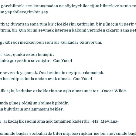
 görebilmek, sen konuşmadan ne söyleyebileceğini bilmek ve seni se
m yapabileceğim bir şey.
htiyaç duyarsan sana tüm kır çiçeklerini getiririm, bir gün için ürperir
ıtırım, bir gün birini sevmek istersen kalbimi yerinden çıkarır sana get
çeği gibi görmezken ben seni bir gül kadar özlüyorum.
” der, çünkü ezberlemiştir.
ünkü gerçekten sevmiştir. -Can Yücel-
dur severek yaşamak. Ona benimsin deyip sarılamamak.
 hissedip aslında ondan uzak olmak. -Can Yücel-
ilk aşkı, kadınlar erkeklerin son aşkı olmasını ister. -Oscar Wilde-
ında güneş olduğunu bilmek gibidir.
n bulutların aralanmasını bekler.
, arkadaşlık seçim ama aşk tamamen kaderdir. -Hz. Mevlana-
siminde başlar sonbaharda bitermiş, bazı aşklar ise bir mevsimde başla