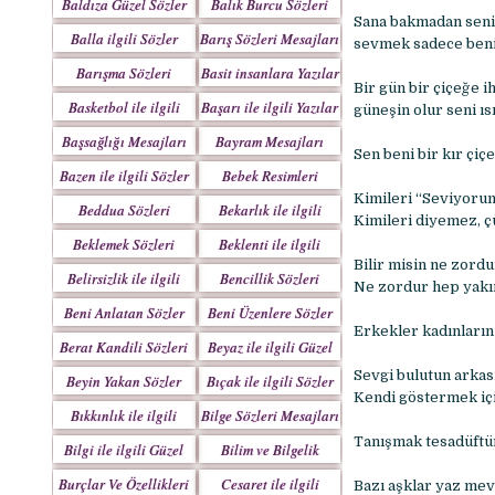
Baldıza Güzel Sözler
Balık Burcu Sözleri
Sana bakmadan seni
Balla ilgili Sözler
Barış Sözleri Mesajları
sevmek sadece beni
Barışma Sözleri
Basit insanlara Yazılar
Bir gün bir çiçeğe i
Mesajları
Basketbol ile ilgili
Başarı ile ilgili Yazılar
güneşin olur seni ıs
Sözler
Başsağlığı Mesajları
Bayram Mesajları
Sen beni bir kır çi
Sözleri
Bazen ile ilgili Sözler
Bebek Resimleri
Mesajlar
Kimileri “Seviyorum
Beddua Sözleri
Bekarlık ile ilgili
Kimileri diyemez, ç
Mesajları
Sözler
Beklemek Sözleri
Beklenti ile ilgili
Bilir misin ne zor
Sözler
Belirsizlik ile ilgili
Bencillik Sözleri
Ne zordur hep yakın
Sözler
Mesajları
Beni Anlatan Sözler
Beni Üzenlere Sözler
Erkekler kadınların 
Berat Kandili Sözleri
Beyaz ile ilgili Güzel
Mesajları
Sözler
Sevgi bulutun arkas
Beyin Yakan Sözler
Bıçak ile ilgili Sözler
Kendi göstermek içi
Bıkkınlık ile ilgili
Bilge Sözleri Mesajları
Sözler
Tanışmak tesadüftür
Bilgi ile ilgili Güzel
Bilim ve Bilgelik
Sözler
Sözleri
Burçlar Ve Özellikleri
Cesaret ile ilgili
Bazı aşklar yaz mev