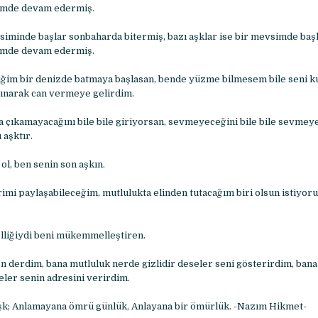
imde devam edermiş.
siminde başlar sonbaharda bitermiş, bazı aşklar ise bir mevsimde başla
imde devam edermiş.
iğim bir denizde batmaya başlasan, bende yüzme bilmesem bile seni k
rpınarak can vermeye gelirdim.
 çıkamayacağını bile bile giriyorsan, sevmeyeceğini bile bile sevme
 aşktır.
ol, ben senin son aşkın.
imi paylaşabileceğim, mutlulukta elinden tutacağım biri olsun istiyor
lliğiydi beni mükemmelleştiren.
n derdim, bana mutluluk nerde gizlidir deseler seni gösterirdim, bana
eler senin adresini verirdim.
şk; Anlamayana ömrü günlük, Anlayana bir ömürlük. -Nazım Hikmet-