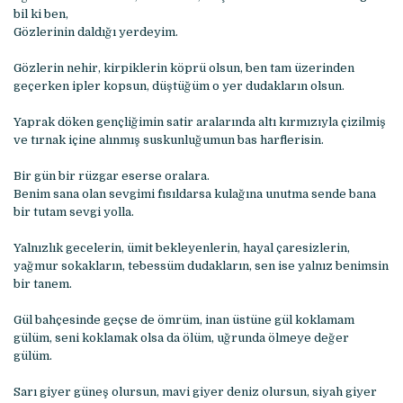
bil ki ben,
Gözlerinin daldığı yerdeyim.
Gözlerin nehir, kirpiklerin köprü olsun, ben tam üzerinden
geçerken ipler kopsun, düştüğüm o yer dudakların olsun.
Yaprak döken gençliğimin satir aralarında altı kırmızıyla çizilmiş
ve tırnak içine alınmış suskunluğumun bas harflerisin.
Bir gün bir rüzgar eserse oralara.
Benim sana olan sevgimi fısıldarsa kulağına unutma sende bana
bir tutam sevgi yolla.
Yalnızlık gecelerin, ümit bekleyenlerin, hayal çaresizlerin,
yağmur sokakların, tebessüm dudakların, sen ise yalnız benimsin
bir tanem.
Gül bahçesinde geçse de ömrüm, inan üstüne gül koklamam
gülüm, seni koklamak olsa da ölüm, uğrunda ölmeye değer
gülüm.
Sarı giyer güneş olursun, mavi giyer deniz olursun, siyah giyer