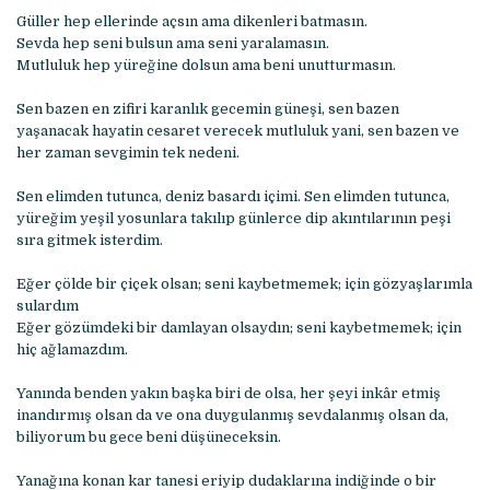
Güller hep ellerinde açsın ama dikenleri batmasın.
Sevda hep seni bulsun ama seni yaralamasın.
Mutluluk hep yüreğine dolsun ama beni unutturmasın.
Sen bazen en zifiri karanlık gecemin güneşi, sen bazen
yaşanacak hayatin cesaret verecek mutluluk yani, sen bazen ve
her zaman sevgimin tek nedeni.
Sen elimden tutunca, deniz basardı içimi. Sen elimden tutunca,
yüreğim yeşil yosunlara takılıp günlerce dip akıntılarının peşi
sıra gitmek isterdim.
Eğer çölde bir çiçek olsan; seni kaybetmemek; için gözyaşlarımla
sulardım
Eğer gözümdeki bir damlayan olsaydın; seni kaybetmemek; için
hiç ağlamazdım.
Yanında benden yakın başka biri de olsa, her şeyi inkâr etmiş
inandırmış olsan da ve ona duygulanmış sevdalanmış olsan da,
biliyorum bu gece beni düşüneceksin.
Yanağına konan kar tanesi eriyip dudaklarına indiğinde o bir