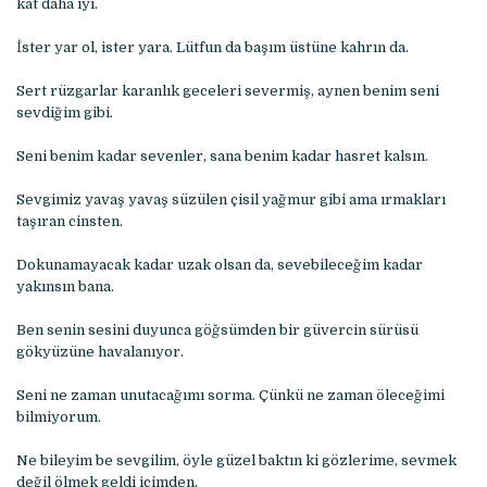
kat daha iyi.
İster yar ol, ister yara. Lütfun da başım üstüne kahrın da.
Sert rüzgarlar karanlık geceleri severmiş, aynen benim seni
sevdiğim gibi.
Seni benim kadar sevenler, sana benim kadar hasret kalsın.
Sevgimiz yavaş yavaş süzülen çisil yağmur gibi ama ırmakları
taşıran cinsten.
Dokunamayacak kadar uzak olsan da, sevebileceğim kadar
yakınsın bana.
Ben senin sesini duyunca göğsümden bir güvercin sürüsü
gökyüzüne havalanıyor.
Seni ne zaman unutacağımı sorma. Çünkü ne zaman öleceğimi
bilmiyorum.
Ne bileyim be sevgilim, öyle güzel baktın ki gözlerime, sevmek
değil ölmek geldi içimden.