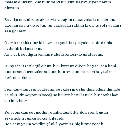
matem olursun, kim bilir belki bir gün, beyaz giyer benim
olursun.
Rüyalarını gül yapraklarıyla yatağını papatyalarla süsledim,
üzerini sevgiyle örtüp tüm kâbusları aldım ki en güzel rüyaları
sen göresin.
Öyle karanlık olur ki bazen hayat bin ışık yaksan bir damla
aydınlık bulamazsın.
Ama çok sevdiğin birinin gülümsemesiyle unutursun.
Dünyada 2 renk gül olsun, biri kırmızı diğeri beyaz, sen beni
unutursan kırmızılar solsun, ben seni unutursam beyazlar
kefenim olsun.
Seni düşünür, seni özlerim, sevgilerin özlemlerin derinliğinde
ne olur kir şeytanin bacağını birken beni hatırla, bir sonbahar
serinliğinde.
Ben seni dün sevmedim, çünkü dün bitti. Ben seni bugün
sevmedim çünkü bugün bitecek.
Ben seni yarın sevdim çünkü yarınlar hiç bitmeyecek.