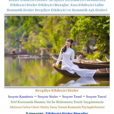
Etkileyici Sözler Etkileyici Mesajlar, Kısa Etkileyici Laflar
Romantik Sözler Sevgiliye Etkileyici ve Romantik Aşk Sözleri
Sevgiliye Etkileyici Sözler
~
~
~
Sosyete Karadeniz
Sosyete Sözler
Sosyete Trend
Sosyete Travel
Telif Konusunda Hatamız Var İse Bildirmeniz Yeterli Saygılarımızla
Aklınıza Gelen Güzel Sözler Varsa Yorum Kısmında Paylaşabilirsiniz
Kategorisi :
Etkileyici Sözler Mesajlar