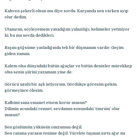
Kahven şekerli olsun mu diye sordu. Karşımda sen varken ayıp
olur dedim.
Utanırım, söyleyemem yasadığım yalnızlığı, kelimeler yetmiyor
ki, bu mu sevda dedikleri.
Başını göğsüme yasladığında tek bir düşmanım vardır: Geçim
giden zaman.
Kalem olsa dünyadaki bütün ağaçlar ve bütün denizler mürekkep
olsa senin şiirini yazamam yine de.
Görücü usulü bir aşk istiyorum. Gördükçe göresim gelsin,
görmeyince ölesim.
Kalbimi sana emanet etsem korur musun?
Dilimin ucundaki cennet, sevdamın sonundaki ‘ömrüm’ olur
musun?
Sen gönlümün yüküsün omzumun değil.
Sen canıma yarasın tenime değil. Yürekte taşınan sırta ağır mı