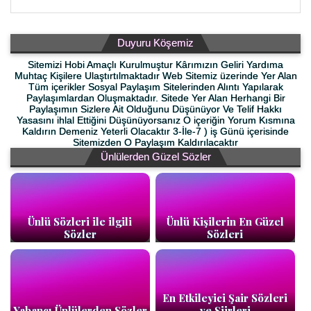
Duyuru Köşemiz
Sitemizi Hobi Amaçlı Kurulmuştur Kârımızın Geliri Yardıma
Muhtaç Kişilere Ulaştırtılmaktadır Web Sitemiz üzerinde Yer Alan
Tüm içerikler Sosyal Paylaşım Sitelerinden Alıntı Yapılarak
Paylaşımlardan Oluşmaktadır. Sitede Yer Alan Herhangi Bir
Paylaşımın Sizlere Ait Olduğunu Düşünüyor Ve Telif Hakkı
Yasasını ihlal Ettiğini Düşünüyorsanız O içeriğin Yorum Kısmına
Kaldırın Demeniz Yeterli Olacaktır 3-İle-7 ) iş Günü içerisinde
Sitemizden O Paylaşım Kaldırılacaktır
Ünlülerden Güzel Sözler
Ünlü Sözleri ile ilgili
Ünlü Kişilerin En Güzel
Sözler
Sözleri
En Etkileyici Şair Sözleri
Yabancı Ünlülerden Sözler
ve Şiirleri