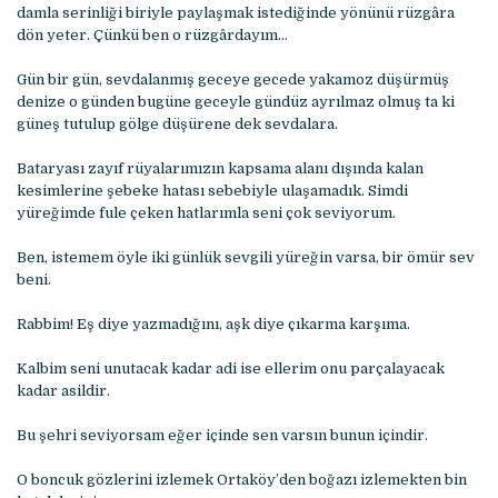
damla serinliği biriyle paylaşmak istediğinde yönünü rüzgâra
dön yeter. Çünkü ben o rüzgârdayım…
Gün bir gün, sevdalanmış geceye gecede yakamoz düşürmüş
denize o günden bugüne geceyle gündüz ayrılmaz olmuş ta ki
güneş tutulup gölge düşürene dek sevdalara.
Bataryası zayıf rüyalarımızın kapsama alanı dışında kalan
kesimlerine şebeke hatası sebebiyle ulaşamadık. Simdi
yüreğimde fule çeken hatlarımla seni çok seviyorum.
Ben, istemem öyle iki günlük sevgili yüreğin varsa, bir ömür sev
beni.
Rabbim! Eş diye yazmadığını, aşk diye çıkarma karşıma.
Kalbim seni unutacak kadar adi ise ellerim onu parçalayacak
kadar asildir.
Bu şehri seviyorsam eğer içinde sen varsın bunun içindir.
O boncuk gözlerini izlemek Ortaköy’den boğazı izlemekten bin