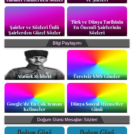
Türk ve Dünya Tarihinin
Şairler ve Sözleri Ünlü
En Önemli Şairlerinin
Şairlerden Güzel Sözler
Sözleri
Bilgi Paylaşımı
Atatürk Rehberi
Ücretsiz SMS Gönder
Google’de En Çok Aranan
Dünya Sosyal Hizmetler
Kelimeler
Günü
Doğum Günü Mesajları Sözleri