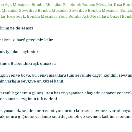
a Aşk Mesajları Bomba Mesajlar Facebook Bomba Mesajlar Kısa Bom
 Mesajlar Sevgiliye Bomba Mesajlar Sevgiliye Bomba Mesajlar, Bomb
lar Facebook, Bomba Mesajlar Yeni, Bomba Aşk Mesajları, Güzel Bom
lirim ne de sensiz.
ken ‘z’ harfi gereksiz kalır.
ır, iyi olan kaybeder!
etmez Bu bendeki aşk olmazsa.
ğin renge boya, bu rengi insanlara tüm sevginle dağıt, kendini sevgini
nin varlığın sevgiye en güzel kanıt.
 karanlık gecemin güneşi, sen bazen yaşanacak hayatin cesaret verece
her zaman sevgimin tek nedeni.
ek yaşamak, senden nefret ediyorum derken seni sevmek, var olmay
ak, sonra göğsüne yaslanıp seni düşlemek ve sevmek kalbinin sonunu