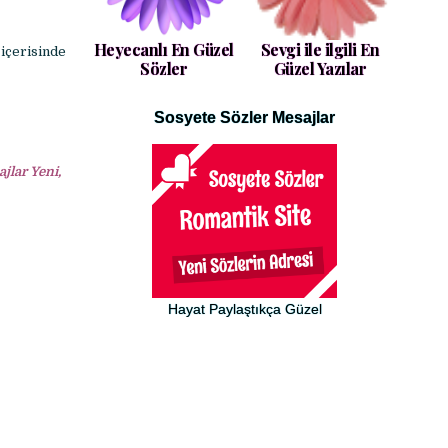
Heyecanlı En Güzel
Sevgi ile ilgili En
 içerisinde
Sözler
Güzel Yazılar
Sosyete Sözler Mesajlar
lar Yeni,
Hayat Paylaştıkça Güzel