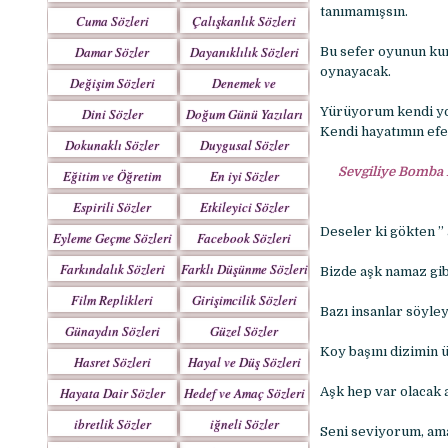
Yazılar
tanımamışsın.
Cuma Sözleri
Çalışkanlık Sözleri
Damar Sözler
Dayanıklılık Sözleri
Bu sefer oyunun kur
oynayacak.
Değişim Sözleri
Denemek ve
Çabalamak Sözleri
Yürüyorum kendi y
Dini Sözler
Doğum Günü Yazıları
Kendi hayatımın efe
Dokunaklı Sözler
Duygusal Sözler
Sevgiliye Bomba 
Eğitim ve Öğretim
En iyi Sözler
Sözleri
Espirili Sözler
Etkileyici Sözler
Deseler ki gökten ”
Eyleme Geçme Sözleri
Facebook Sözleri
Farkındalık Sözleri
Farklı Düşünme Sözleri
Bizde aşk namaz gibi
Film Replikleri
Girişimcilik Sözleri
Bazı insanlar söyley
Günaydın Sözleri
Güzel Sözler
Koy başını dizimin ü
Hasret Sözleri
Hayal ve Düş Sözleri
Hayata Dair Sözler
Hedef ve Amaç Sözleri
Aşk hep var olacak 
ibretlik Sözler
iğneli Sözler
Seni seviyorum, ama