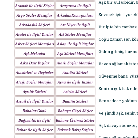
Yazılar
Aşk bir gül gibidir, 
Aramak ile ilgili Sözler
Araştırma ile ilgili
Sözler
Argo Sözler Mesajlar
ArkadanKonuşanlara
Sevmek için “yürek
Sözler
Arkadaşlık Sözleri
Art Niyet ile ilgili
Bir ipte bin cambaz 
Mesajları
Yazılar
Asalet ile ilgili Yazılar
Asi Sözler Mesajlar
Çoğu zaman sen kör 
Asker Sözleri Mesajları
Aslan ile ilgili Yazılar
Giden gitmiş, hüznü
Aşk Mektubu
Aşk Sözleri Mesajları
Mektupları
Aşka Dair Yazılar
Atarlı Sözler Mesajlar
Bazen ağlamak iste
Atasözleri ve Deyimler
Atatürk Sözleri
Güvenme bana! Yüzü
Mesajları
Ateşli Sözler Mesajlar
Ayna ile ilgili Yazılar
Seni en çok hak eden
Ayrılık Sözleri
Azizim Sözleri
Mesajları
Mesajları
Azrail ile ilgili Yazılar
Baattin Sözleri
Ben sadece yoldum. 
Mesajları
Babalar Günü
Babaya Güzel Sözler
Ve şimdi aşk, senin 
Bağımlılık ile ilgili
Bahane Üretmek Sözler
Aşk davaya benzer, 
Yazılar
Bahar ile ilgili Sözler
Bakmak Bakış Sözleri
Yazılar
Geçer elbet efendi