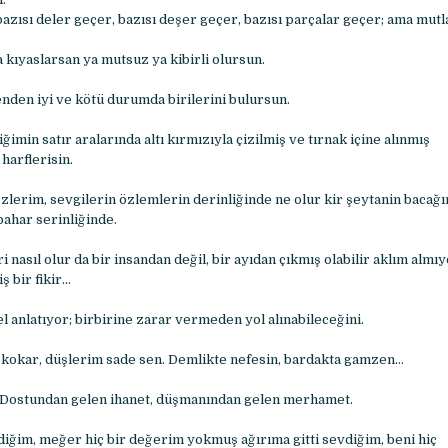
bazısı deler geçer, bazısı deşer geçer, bazısı parçalar geçer; ama mutl
 kıyaslarsan ya mutsuz ya kibirli olursun.
den iyi ve kötü durumda birilerini bulursun.
imin satır aralarında altı kırmızıyla çizilmiş ve tırnak içine alınmış
arflerisin.
zlerim, sevgilerin özlemlerin derinliğinde ne olur kir şeytanin bacağı
nbahar serinliğinde.
i nasıl olur da bir insandan değil, bir ayıdan çıkmış olabilir aklım almı
 bir fikir…
l anlatıyor; birbirine zarar vermeden yol alınabileceğini.
 kokar, düşlerim sade sen. Demlikte nefesin, bardakta gamzen…
r: Dostundan gelen ihanet, düşmanından gelen merhamet.
diğim, meğer hiç bir değerim yokmuş ağırıma gitti sevdiğim, beni hiç