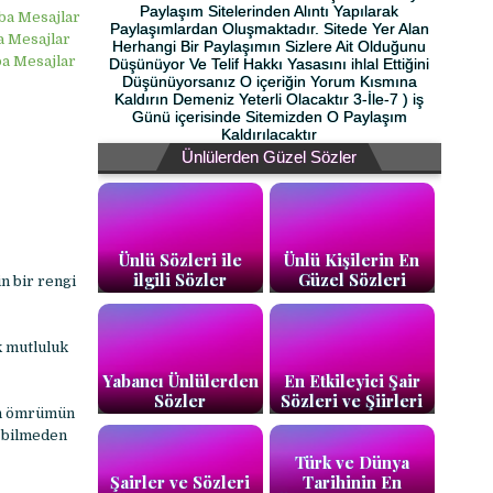
Paylaşım Sitelerinden Alıntı Yapılarak
ba Mesajlar
Paylaşımlardan Oluşmaktadır. Sitede Yer Alan
a Mesajlar
Herhangi Bir Paylaşımın Sizlere Ait Olduğunu
ba Mesajlar
Düşünüyor Ve Telif Hakkı Yasasını ihlal Ettiğini
Düşünüyorsanız O içeriğin Yorum Kısmına
Kaldırın Demeniz Yeterli Olacaktır 3-İle-7 ) iş
Günü içerisinde Sitemizden O Paylaşım
Kaldırılacaktır
Ünlülerden Güzel Sözler
Ünlü Sözleri ile
Ünlü Kişilerin En
ilgili Sözler
Güzel Sözleri
n bir rengi
k mutluluk
Yabancı Ünlülerden
En Etkileyici Şair
Sözler
Sözleri ve Şiirleri
an ömrümün
 bilmeden
Türk ve Dünya
Şairler ve Sözleri
Tarihinin En