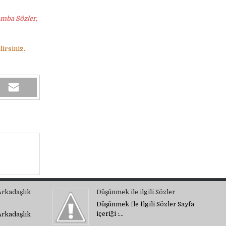
omba Sözler,
irsiniz.
Arkadaşlık
Düşünmek ile ilgili Sözler
Düşünmek İle İlgili Sözler Sayfa
içeriği :…
Arkadaşlık