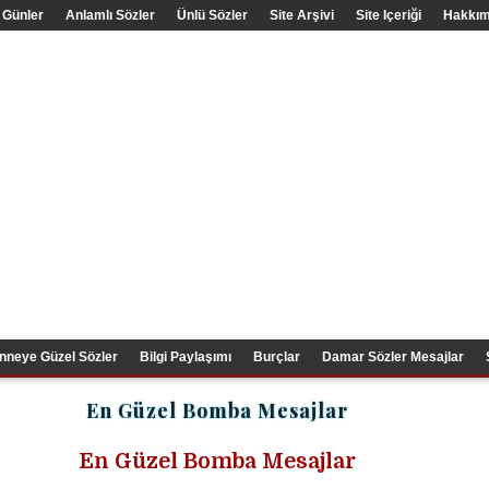
 Günler
Anlamlı Sözler
Ünlü Sözler
Site Arşivi
Site Içeriği
Hakkım
nneye Güzel Sözler
Bilgi Paylaşımı
Burçlar
Damar Sözler Mesajlar
En Güzel Bomba Mesajlar
En Güzel Bomba Mesajlar