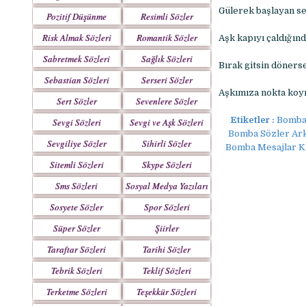
Gülerek başlayan se
Pozitif Düşünme
Resimli Sözler
Sözleri
Risk Almak Sözleri
Romantik Sözler
Aşk kapıyı çaldığınd
Sabretmek Sözleri
Sağlık Sözleri
Bırak gitsin döners
Sebastian Sözleri
Serseri Sözler
Aşkımıza nokta koym
Sert Sözler
Sevenlere Sözler
Etiketler :
Bomba 
Sevgi Sözleri
Sevgi ve Aşk Sözleri
Bomba Sözler Ark
Sevgiliye Sözler
Sihirli Sözler
Bomba Mesajlar Kı
Sitemli Sözleri
Skype Sözleri
Sms Sözleri
Sosyal Medya Yazıları
Sosyete Sözler
Spor Sözleri
Mesajlar
Süper Sözler
Şiirler
Taraftar Sözleri
Tarihi Sözler
Tebrik Sözleri
Teklif Sözleri
Terketme Sözleri
Teşekkür Sözleri