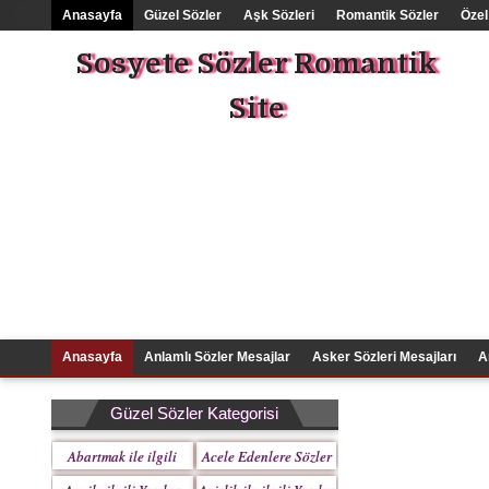
Anasayfa
Güzel Sözler
Aşk Sözleri
Romantik Sözler
Özel
Sosyete Sözler Romantik
Site
Anasayfa
Anlamlı Sözler Mesajlar
Asker Sözleri Mesajları
A
Güzel Sözler Kategorisi
Abartmak ile ilgili
Acele Edenlere Sözler
Yazılar