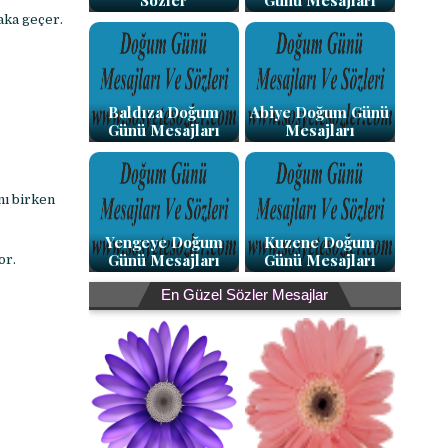
Sözler
Günü Mesajları
aka geçer.
Baldıza Doğum
Abiye Doğum Günü
Günü Mesajları
Mesajları
nı birken
Yengeye Doğum
Kuzene Doğum
Günü Mesajları
Günü Mesajları
yor.
En Güzel Sözler Mesajlar