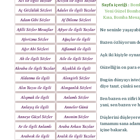
Acı ile ilgili Yazılar
Acizlik ile ilgili Yazılar
Sayfa içeriği :
Bomb
Aç Gözlülük Sözleri
Adalet ile ilgili Yazılar
Yeni Güzel Bomba
Kısa, Bomba Mesaj
Adam Gibi Sözler
Af Dileme Sözleri
Mesajlar
Mesajları
Afilli Sözler Mesajlar
Afiyet ile ilgili Yazılar
Ne seninle yaşayabi
Aforizma Sözler
Ağaçlar ile ilgili
Bazen özlüyorum der
Mesajlar
Yazılar
Ağır Abi Sözleri
Ağlamak ile ilgili
Mesajları
Yazılar
Aşk iki kişiyle oynan
Ah ile ilgili Sözler
Aile ile ilgili Sözler
Güzelliğin on para 
Akraba ile ilgili Yazılar
Alçaklık ile ilgili
Yazılar
Aldatma ile ilgili
Alengirli Sözler
Bugün dünyayı istedi
Yazıları
Mesajlar
diye tanıt, çünkü se
Alın Yazısı ile ilgili
Alınganlık Sözleri
Sözler
Alışmak ile ilgili
Anlamlı Sözler
Sen bazen en zifiri
Yazılar
Mesajlar
yani, sen bazen ve 
Anlayış ile ilgili
Anneler Günü
Yazılar
Mesajları
Anneye Güzel Sözler
Anonim Sözler
Düşlerini düşleyer
tamamını sana adam
Ar ile ilgili Anlamlı
Araba Arkası Yazılar
içine bakarak.
Sözler
Arabesk ile ilgili
Aralık ile ilgili Yazılar