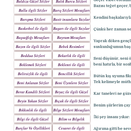
Baldıza Güzel Sözler
Balık Burcu Sözleri
Bazısı teğet geçer, 
Balla ilgili Sözler
Barış Sözleri Mesajları
Kendini başkalarıyla
Barışma Sözleri
Basit insanlara Yazılar
Mesajları
Basketbol ile ilgili
Başarı ile ilgili Yazılar
Çünkü her zaman sen
Sözler
Başsağlığı Mesajları
Bayram Mesajları
Yaprak döken gençliğ
Sözleri
Bazen ile ilgili Sözler
Bebek Resimleri
suskunluğumun baş h
Mesajlar
Beddua Sözleri
Bekarlık ile ilgili
Seni düşünür, seni ö
Mesajları
Sözler
Beklemek Sözleri
Beklenti ile ilgili
beni hatırla, bir so
Sözler
Belirsizlik ile ilgili
Bencillik Sözleri
Bütün kış uyuma fikr
Sözler
Mesajları
Tek kelimeyle müthiş
Beni Anlatan Sözler
Beni Üzenlere Sözler
Berat Kandili Sözleri
Beyaz ile ilgili Güzel
Kar taneleri ne güze
Mesajları
Sözler
Beyin Yakan Sözler
Bıçak ile ilgili Sözler
Benim şiirlerim çay
Bıkkınlık ile ilgili
Bilge Sözleri Mesajları
Sözler
İki şey insanı yıka
Bilgi ile ilgili Güzel
Bilim ve Bilgelik
Sözler
Sözleri
Burçlar Ve Özellikleri
Cesaret ile ilgili
Ağırıma gitti be sev