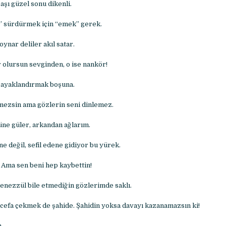
başı güzel sonu dikenli.
” sürdürmek için “emek” gerek.
oynar deliler akıl satar.
olursun sevginden, o ise nankör!
 ayaklandırmak boşuna.
mezsin ama gözlerin seni dinlemez.
ne güler, arkandan ağlarım.
e değil, sefil edene gidiyor bu yürek.
Ama sen beni hep kaybettin!
tenezzül bile etmediğin gözlerimde saklı.
cefa çekmek de şahide. Şahidin yoksa davayı kazanamazsın ki!
m.