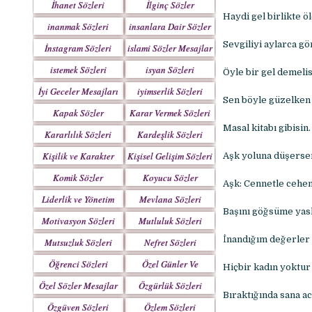
İhanet Sözleri
İlginç Sözler
Haydi gel birlikte ö
inanmak Sözleri
insanlara Dair Sözler
Sevgiliyi aylarca gö
İnstagram Sözleri
islami Sözler Mesajlar
istemek Sözleri
isyan Sözleri
Öyle bir gel demelis
İyi Geceler Mesajları
iyimserlik Sözleri
Sen böyle güzelken 
Kapak Sözler
Karar Vermek Sözleri
Masal kitabı gibisi
Kararlılık Sözleri
Kardeşlik Sözleri
Kişilik ve Karakter
Kişisel Gelişim Sözleri
Aşk yoluna düşerse
Sözleri
Komik Sözler
Koyucu Sözler
Aşk: Cennetle cehen
Liderlik ve Yönetim
Mevlana Sözleri
Başını göğsüme yasl
Sözleri
Motivasyon Sözleri
Mutluluk Sözleri
İnandığım değerler 
Mutsuzluk Sözleri
Nefret Sözleri
Öğrenci Sözleri
Özel Günler Ve
Hiçbir kadın yoktur 
Haftalar
Özel Sözler Mesajlar
Özgürlük Sözleri
Bıraktığında sana a
Özgüven Sözleri
Özlem Sözleri