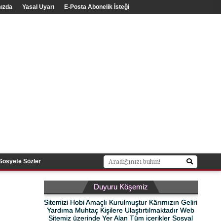
ızda
Yasal Uyarı
E-Posta Abonelik İsteği
Sosyete Sözler
Duyuru Köşemiz
Sitemizi Hobi Amaçlı Kurulmuştur Kârımızın Geliri
Yardıma Muhtaç Kişilere Ulaştırtılmaktadır Web
Sitemiz üzerinde Yer Alan Tüm içerikler Sosyal