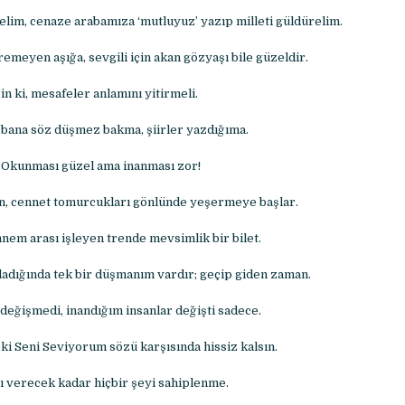
lelim, cenaze arabamıza ‘mutluyuz’ yazıp milleti güldürelim.
remeyen aşığa, sevgili için akan gözyaşı bile güzeldir.
in ki, mesafeler anlamını yitirmeli.
bana söz düşmez bakma, şiirler yazdığıma.
n. Okunması güzel ama inanması zor!
n, cennet tomurcukları gönlünde yeşermeye başlar.
nem arası işleyen trende mevsimlik bir bilet.
adığında tek bir düşmanım vardır; geçip giden zaman.
değişmedi, inandığım insanlar değişti sadece.
ki Seni Seviyorum sözü karşısında hissiz kalsın.
cı verecek kadar hiçbir şeyi sahiplenme.