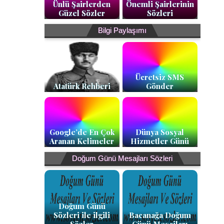
Ünlü Şairlerden
Önemli Şairlerinin
Güzel Sözler
Sözleri
Bilgi Paylaşımı
Ücretsiz SMS
Atatürk Rehberi
Gönder
Google’de En Çok
Dünya Sosyal
Aranan Kelimeler
Hizmetler Günü
Doğum Günü Mesajları Sözleri
Doğum Günü
Sözleri ile ilgili
Bacanağa Doğum