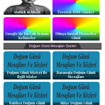
Atatürk Rehberi
Ücretsiz SMS Gönder
Google’de En Çok Aranan
Dünya Sosyal Hizmetler
Kelimeler
Günü
Doğum Günü Mesajları Sözleri
Doğum Günü Sözleri ile
Bacanağa Doğum Günü
ilgili Sözler
Mesajları
Baldıza Doğum Günü
Abiye Doğum Günü