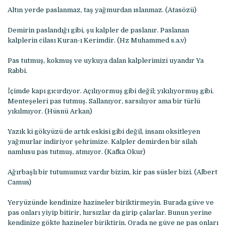
Altın yerde paslanmaz, taş yağmurdan ıslanmaz. (Atasözü)
Demirin paslandığı gibi, şu kalpler de paslanır. Paslanan
kalplerin cilası Kuran-ı Kerimdir. (Hz Muhammed s.a.v)
Pas tutmuş, kokmuş ve uykuya dalan kalplerimizi uyandır Ya
Rabbi.
İçimde kapı gıcırdıyor. Açılıyormuş gibi değil; yıkılıyormuş gibi.
Menteşeleri pas tutmuş. Sallanıyor, sarsılıyor ama bir türlü
yıkılmıyor. (Hüsnü Arkan)
Yazık ki gökyüzü de artık eskisi gibi değil, insanı oksitleyen
yağmurlar indiriyor şehrimize. Kalpler demirden bir silah
namlusu pas tutmuş, atmıyor. (Kafka Okur)
Ağırbaşlı bir tutumumuz vardır bizim, kir pas süsler bizi. (Albert
Camus)
Yeryüzünde kendinize hazineler biriktirmeyin. Burada güve ve
pas onları yiyip bitirir, hırsızlar da girip çalarlar. Bunun yerine
kendinize gökte hazineler biriktirin. Orada ne güve ne pas onları