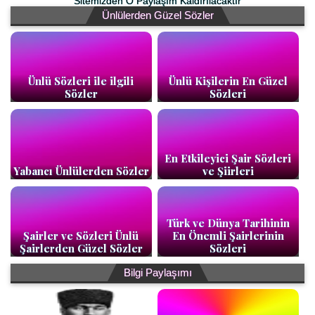
Sitemizden O Paylaşım Kaldırılacaktır
Ünlülerden Güzel Sözler
Ünlü Sözleri ile ilgili
Ünlü Kişilerin En Güzel
Sözler
Sözleri
En Etkileyici Şair Sözleri
Yabancı Ünlülerden Sözler
ve Şiirleri
Türk ve Dünya Tarihinin
Şairler ve Sözleri Ünlü
En Önemli Şairlerinin
Şairlerden Güzel Sözler
Sözleri
Bilgi Paylaşımı