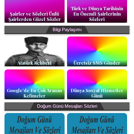
Türk ve Dünya Tarihinin
Şairler ve Sözleri Ünlü
En Önemli Şairlerinin
Şairlerden Güzel Sözler
Sözleri
Bilgi Paylaşımı
Atatürk Rehberi
Ücretsiz SMS Gönder
Google’de En Çok Aranan
Dünya Sosyal Hizmetler
Kelimeler
Günü
Doğum Günü Mesajları Sözleri