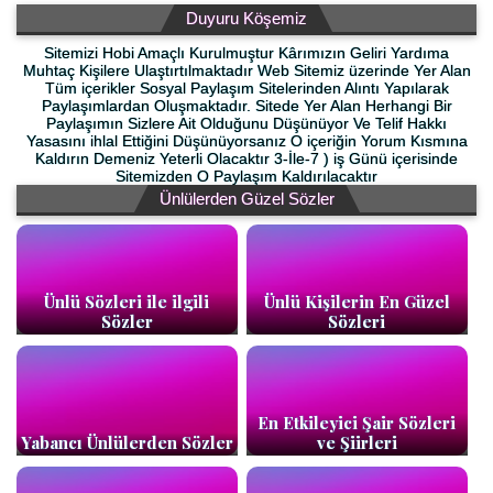
Duyuru Köşemiz
Sitemizi Hobi Amaçlı Kurulmuştur Kârımızın Geliri Yardıma
Muhtaç Kişilere Ulaştırtılmaktadır Web Sitemiz üzerinde Yer Alan
Tüm içerikler Sosyal Paylaşım Sitelerinden Alıntı Yapılarak
Paylaşımlardan Oluşmaktadır. Sitede Yer Alan Herhangi Bir
Paylaşımın Sizlere Ait Olduğunu Düşünüyor Ve Telif Hakkı
Yasasını ihlal Ettiğini Düşünüyorsanız O içeriğin Yorum Kısmına
Kaldırın Demeniz Yeterli Olacaktır 3-İle-7 ) iş Günü içerisinde
Sitemizden O Paylaşım Kaldırılacaktır
Ünlülerden Güzel Sözler
Ünlü Sözleri ile ilgili
Ünlü Kişilerin En Güzel
Sözler
Sözleri
En Etkileyici Şair Sözleri
Yabancı Ünlülerden Sözler
ve Şiirleri