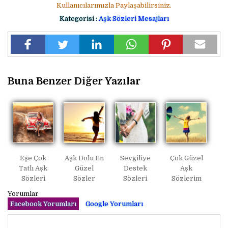
Kullanıcılarımızla Paylaşabilirsiniz.
Kategorisi :
Aşk Sözleri Mesajları
Buna Benzer Diğer Yazılar
Eşe Çok
Aşk Dolu En
Sevgiliye
Çok Güzel
Tatlı Aşk
Güzel
Destek
Aşk
Sözleri
Sözler
Sözleri
Sözlerim
Yorumlar
Facebook Yorumları
Google Yorumları