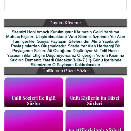
Duyuru Köşemiz
Sitemizi Hobi Amaçlı Kurulmuştur Kârımızın Geliri Yardıma
Muhtaç Kişilere Ulaştırtılmaktadır Web Sitemiz üzerinde Yer Alan
Tüm içerikler Sosyal Paylaşım Sitelerinden Alıntı Yapılarak
Paylaşımlardan Oluşmaktadır. Sitede Yer Alan Herhangi Bir
Paylaşımın Sizlere Ait Olduğunu Düşünüyor Ve Telif Hakkı
Yasasını ihlal Ettiğini Düşünüyorsanız O içeriğin Yorum Kısmına
Kaldırın Demeniz Yeterli Olacaktır 3-İle-7 ) iş Günü içerisinde
Sitemizden O Paylaşım Kaldırılacaktır
Ünlülerden Güzel Sözler
Ünlü Sözleri ile ilgili
Ünlü Kişilerin En Güzel
Sözler
Sözleri
En Etkileyici Şair Sözleri