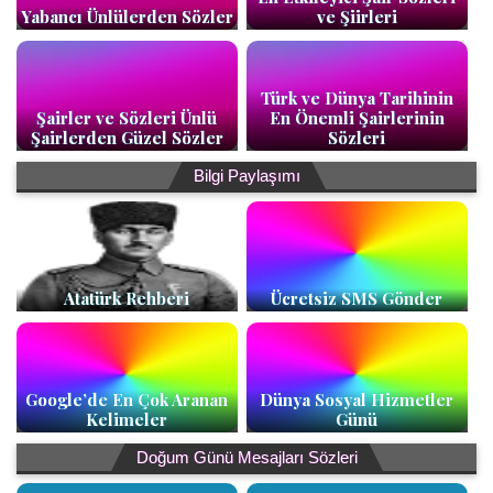
Yabancı Ünlülerden Sözler
ve Şiirleri
Türk ve Dünya Tarihinin
Şairler ve Sözleri Ünlü
En Önemli Şairlerinin
Şairlerden Güzel Sözler
Sözleri
Bilgi Paylaşımı
Atatürk Rehberi
Ücretsiz SMS Gönder
Google’de En Çok Aranan
Dünya Sosyal Hizmetler
Kelimeler
Günü
Doğum Günü Mesajları Sözleri