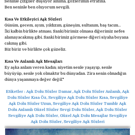
Seninle çizgiler düşüyor alnıma, gözlerimin etrafına.
Ben seninle ben oluyorum sevgili.
Kısa Ve Etkileyici Aşk Sözleri
Günüm, gecem, ayım, yıldızım, güneşim, sultanım, baş tacım…
İki kalbin birlikte atması. Sanki birimiz olmasa diğerimiz nefes
alamayacakmış gibi. Sanki birimiz görmese diğeri siyaha boyana
cakmış gibi.
Biz biriz ve birlikte çok güzeliz.
Kısa Ve Anlamlı Aşk Mesajları
Ey aşka anlam veren kadın; niyetim senle yaşayıp, senle
büyüyüp, senle yok olmaktır bu dünyadan. Zira senin olmadığın
dünya yaşanmaya değer değil."
Etiketler :
Aşk Dolu Sözler Damar, Aşk Dolu Sözler Anlamlı, Aşk
Dolu Sözler Kısa Öz, Sevgiliye Aşk Dolu Sözler Kısa, Sevgiliye
Aşk Dolu Sözler Uzun, Sevgiliye Aşk Dolu Sözler Tumblr Aşk
Dolu Anlamlı Güzel Sözler Sevgi Dolu Sözler, Aşk Dolu Sözler
Sevgiliye Aşk Dolu Sözler, Güzel Aşk Dolu Mesajlar Sevgiliye
Aşk Dolu Sözler, Sevgiliye Aşk Sözleri