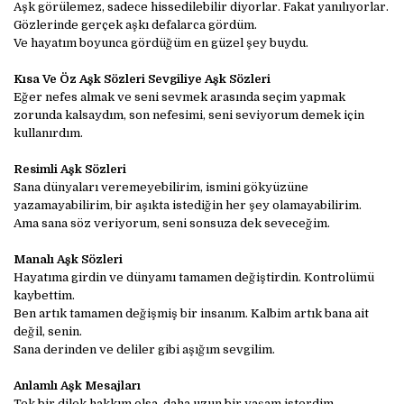
Aşk görülemez, sadece hissedilebilir diyorlar. Fakat yanılıyorlar.
Gözlerinde gerçek aşkı defalarca gördüm.
Ve hayatım boyunca gördüğüm en güzel şey buydu.
Kısa Ve Öz Aşk Sözleri Sevgiliye Aşk Sözleri
Eğer nefes almak ve seni sevmek arasında seçim yapmak
zorunda kalsaydım, son nefesimi, seni seviyorum demek için
kullanırdım.
Resimli Aşk Sözleri
Sana dünyaları veremeyebilirim, ismini gökyüzüne
yazamayabilirim, bir aşıkta istediğin her şey olamayabilirim.
Ama sana söz veriyorum, seni sonsuza dek seveceğim.
Manalı Aşk Sözleri
Hayatıma girdin ve dünyamı tamamen değiştirdin. Kontrolümü
kaybettim.
Ben artık tamamen değişmiş bir insanım. Kalbim artık bana ait
değil, senin.
Sana derinden ve deliler gibi aşığım sevgilim.
Anlamlı Aşk Mesajları
Tek bir dilek hakkım olsa, daha uzun bir yaşam isterdim.