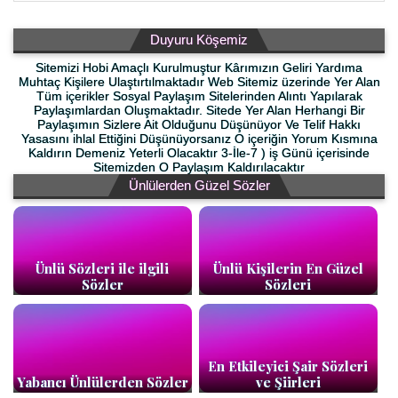
Duyuru Köşemiz
Sitemizi Hobi Amaçlı Kurulmuştur Kârımızın Geliri Yardıma
Muhtaç Kişilere Ulaştırtılmaktadır Web Sitemiz üzerinde Yer Alan
Tüm içerikler Sosyal Paylaşım Sitelerinden Alıntı Yapılarak
Paylaşımlardan Oluşmaktadır. Sitede Yer Alan Herhangi Bir
Paylaşımın Sizlere Ait Olduğunu Düşünüyor Ve Telif Hakkı
Yasasını ihlal Ettiğini Düşünüyorsanız O içeriğin Yorum Kısmına
Kaldırın Demeniz Yeterli Olacaktır 3-İle-7 ) iş Günü içerisinde
Sitemizden O Paylaşım Kaldırılacaktır
Ünlülerden Güzel Sözler
Ünlü Sözleri ile ilgili
Ünlü Kişilerin En Güzel
Sözler
Sözleri
En Etkileyici Şair Sözleri
Yabancı Ünlülerden Sözler
ve Şiirleri