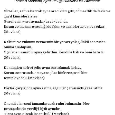
Sözleri Mevlana, Ayna İle İlgili Sözler Kısa Facebook
Güzeller, saf ve berrak ayna aradıkları gibi, cömertlik de fakir ve
zayıf kimseleri ister.
Güzellerin yüzü aynada güzel görünür.
İkram ve ihsanın güzelliği de fakir ve gariplerde ortaya çıkar.
(Mevlana)
Kalbimi ve ruhumu vermemin bir yararı yok, Çünkü sen zaten
bunlara sahipsin.
O yüzden sana bir ayna getirdim. Kendine bak ve beni hatırla.
(Mevlana)
Kendinden nefret edip ayna parçalamak kolay…
Sorun; sonrasında ortaya saçılan binlerce; seni kim
temizleyecek. (Mevlana)
körler çarşısında ayna satma, sağırlar çarşısında gazel atma.
(Mevlana)
Önemli olan seni tamamlayacak ruhu bulmandır. Her
peygamberin verdiği öğüt aynıdır.
“Sana ayna olacak insanı bul.” (Mevlana)