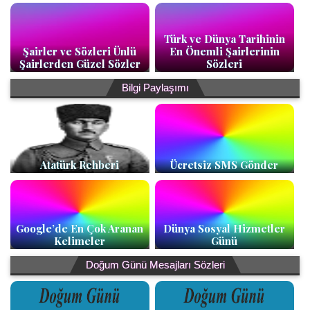
Türk ve Dünya Tarihinin
Şairler ve Sözleri Ünlü
En Önemli Şairlerinin
Şairlerden Güzel Sözler
Sözleri
Bilgi Paylaşımı
Atatürk Rehberi
Ücretsiz SMS Gönder
Google’de En Çok Aranan
Dünya Sosyal Hizmetler
Kelimeler
Günü
Doğum Günü Mesajları Sözleri