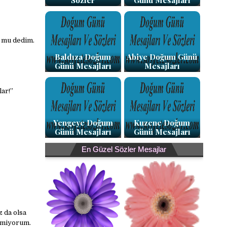
Sözler
Günü Mesajları
m mu dedim.
Baldıza Doğum
Abiye Doğum Günü
Günü Mesajları
Mesajları
ar!”
Yengeye Doğum
Kuzene Doğum
Günü Mesajları
Günü Mesajları
En Güzel Sözler Mesajlar
 da olsa
emiyorum.