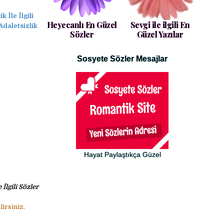
k İle İlgili
Heyecanlı En Güzel
Sevgi ile ilgili En
 Adaletsizlik
Sözler
Güzel Yazılar
Sosyete Sözler Mesajlar
Hayat Paylaştıkça Güzel
 İlgili Sözler
irsiniz.