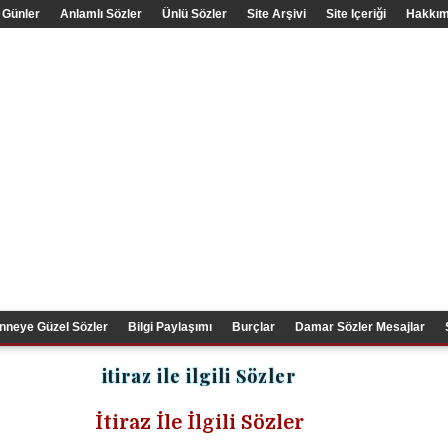
 Günler
Anlamlı Sözler
Ünlü Sözler
Site Arşivi
Site Içeriği
Hakkım
nneye Güzel Sözler
Bilgi Paylaşımı
Burçlar
Damar Sözler Mesajlar
itiraz ile ilgili Sözler
İtiraz İle İlgili Sözler