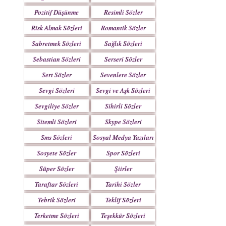
Pozitif Düşünme
Resimli Sözler
Sözleri
Risk Almak Sözleri
Romantik Sözler
Sabretmek Sözleri
Sağlık Sözleri
Sebastian Sözleri
Serseri Sözler
Sert Sözler
Sevenlere Sözler
Sevgi Sözleri
Sevgi ve Aşk Sözleri
Sevgiliye Sözler
Sihirli Sözler
Sitemli Sözleri
Skype Sözleri
Sms Sözleri
Sosyal Medya Yazıları
Sosyete Sözler
Spor Sözleri
Mesajlar
Süper Sözler
Şiirler
Taraftar Sözleri
Tarihi Sözler
Tebrik Sözleri
Teklif Sözleri
Terketme Sözleri
Teşekkür Sözleri