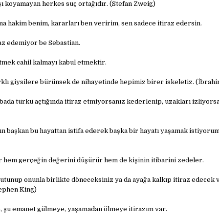
şı koyamayan herkes suç ortağıdır. (Stefan Zweig)
ma hakim benim, kararları ben veririm, sen sadece itiraz edersin.
raz edemiyor be Sebastian.
mek cahil kalmayı kabul etmektir.
rklı giysilere bürünsek de nihayetinde hepimiz birer iskeletiz. (İbrah
bada türkü açtığında itiraz etmiyorsanız kederlenip, uzakları izliyors
ın başkan bu hayattan istifa ederek başka bir hayatı yaşamak istiyoru
ar hem gerçeğin değerini düşürür hem de kişinin itibarini zedeler.
utunup onunla birlikte döneceksiniz ya da ayağa kalkıp itiraz edecek v
Stephen King)
, şu emanet gülmeye, yaşamadan ölmeye itirazım var.