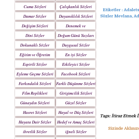
Yazılar
Cuma Sözleri
Çalışkanlık Sözleri
Etiketler :
Adaletsi
Damar Sözler
Dayanıklılık Sözleri
Sözler Mevlana, Adal
Değişim Sözleri
Denemek ve
Çabalamak Sözleri
Dini Sözler
Doğum Günü Yazıları
Dokunaklı Sözler
Duygusal Sözler
Eğitim ve Öğretim
En iyi Sözler
Sözleri
Espirili Sözler
Etkileyici Sözler
Eyleme Geçme Sözleri
Facebook Sözleri
Farkındalık Sözleri
Farklı Düşünme Sözleri
Film Replikleri
Girişimcilik Sözleri
Günaydın Sözleri
Güzel Sözler
Hasret Sözleri
Hayal ve Düş Sözleri
Tags: İtiraz Etmek İl
Hayata Dair Sözler
Hedef ve Amaç Sözleri
Sizinde Aklınız
ibretlik Sözler
iğneli Sözler