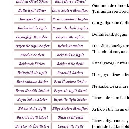
Baldıza Güzel Sözler
Balık Burcu Sözleri
Günümüzde elindekin
Balla ilgili Sözler
Barış Sözleri Mesajları
Toplumun sözü böyl
Barışma Sözleri
Basit insanlara Yazılar
Sen geliyorum dedin
Mesajları
Basketbol ile ilgili
Başarı ile ilgili Yazılar
Sözler
Delilik artık düşün
Başsağlığı Mesajları
Bayram Mesajları
Sözleri
Bazen ile ilgili Sözler
Bebek Resimleri
Hz. Ali, mezarlığa n
Mesajlar
“İki sebebi var, an
Beddua Sözleri
Bekarlık ile ilgili
Mesajları
Sözler
Beklemek Sözleri
Beklenti ile ilgili
Kural gereği, biril
Sözler
Belirsizlik ile ilgili
Bencillik Sözleri
Her şeye itiraz eden
Sözler
Mesajları
Beni Anlatan Sözler
Beni Üzenlere Sözler
Ne kadar zeki olursa
Berat Kandili Sözleri
Beyaz ile ilgili Güzel
Mesajları
Sözler
İtiraz ederken hakl
Beyin Yakan Sözler
Bıçak ile ilgili Sözler
Bıkkınlık ile ilgili
Bilge Sözleri Mesajları
Artık iyi bir insan 
Sözler
Bilgi ile ilgili Güzel
Bilim ve Bilgelik
İtiraz ediyorum say
Sözler
Sözleri
Burçlar Ve Özellikleri
Cesaret ile ilgili
benimde hakkım old