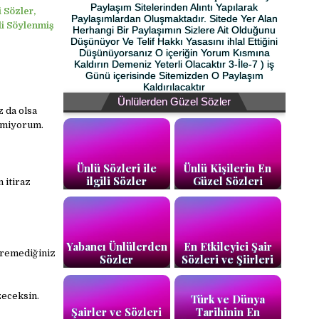
Paylaşım Sitelerinden Alıntı Yapılarak
i Sözler,
Paylaşımlardan Oluşmaktadır. Sitede Yer Alan
ili Söylenmiş
Herhangi Bir Paylaşımın Sizlere Ait Olduğunu
Düşünüyor Ve Telif Hakkı Yasasını ihlal Ettiğini
Düşünüyorsanız O içeriğin Yorum Kısmına
Kaldırın Demeniz Yeterli Olacaktır 3-İle-7 ) iş
Günü içerisinde Sitemizden O Paylaşım
Kaldırılacaktır
Ünlülerden Güzel Sözler
 da olsa
emiyorum.
Ünlü Sözleri ile
Ünlü Kişilerin En
ilgili Sözler
Güzel Sözleri
 itiraz
Yabancı Ünlülerden
En Etkileyici Şair
eremediğiniz
Sözler
Sözleri ve Şiirleri
zeceksin.
Türk ve Dünya
Şairler ve Sözleri
Tarihinin En