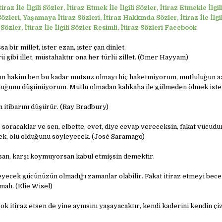
tiraz İle İlgili Sözler, İtiraz Etmek İle İlgili Sözler, İtiraz Etmekle İlgil
özleri, Yaşamaya İtiraz Sözleri, İtiraz Hakkında Sözler, İtiraz İle İlg
Sözler, İtiraz İle İlgili Sözler Resimli, İtiraz Sözleri Facebook
a bir millet, ister ezan, ister çan dinlet.
ü gibi illet, müstahaktır ona her türlü zillet. (Ömer Hayyam)
ın hakim ben bu kadar mutsuz olmayı hiç haketmiyorum, mutluluğun az
uğunu düşünüyorum. Mutlu olmadan kahkaha ile gülmeden ölmek ist
n itibarını düşürür. (Ray Bradbury)
soracaklar ve sen, elbette, evet, diye cevap vereceksin, fakat vücudun
ek, ölü olduğunu söyleyecek. (José Saramago)
san, karşı koymuyorsan kabul etmişsin demektir.
leyecek gücünüzün olmadığı zamanlar olabilir. Fakat itiraz etmeyi bec
alı. (Elie Wisel)
k itiraz etsen de yine aynısını yaşayacaktır, kendi kaderini kendin çi