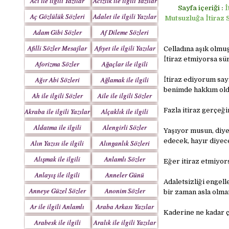
Acı ile ilgili Yazılar
Acizlik ile ilgili Yazılar
Sayfa içeriği :
İ
Aç Gözlülük Sözleri
Adalet ile ilgili Yazılar
Mutsuzluğa İtiraz S
Adam Gibi Sözler
Af Dileme Sözleri
Mesajlar
Mesajları
Afilli Sözler Mesajlar
Afiyet ile ilgili Yazılar
Celladına aşık olmuşs
İtiraz etmiyorsa sür
Aforizma Sözler
Ağaçlar ile ilgili
Mesajlar
Yazılar
Ağır Abi Sözleri
Ağlamak ile ilgili
İtiraz ediyorum say
Mesajları
Yazılar
benimde hakkım old
Ah ile ilgili Sözler
Aile ile ilgili Sözler
Fazla itiraz gerçeği
Akraba ile ilgili Yazılar
Alçaklık ile ilgili
Yazılar
Aldatma ile ilgili
Alengirli Sözler
Yaşıyor musun, diye 
Yazıları
Mesajlar
edecek, hayır diyec
Alın Yazısı ile ilgili
Alınganlık Sözleri
Sözler
Alışmak ile ilgili
Anlamlı Sözler
Eğer itiraz etmiyor
Yazılar
Mesajlar
Anlayış ile ilgili
Anneler Günü
Adaletsizliği engel
Yazılar
Mesajları
Anneye Güzel Sözler
Anonim Sözler
bir zaman asla olmam
Ar ile ilgili Anlamlı
Araba Arkası Yazılar
Kaderine ne kadar ço
Sözler
Arabesk ile ilgili
Aralık ile ilgili Yazılar