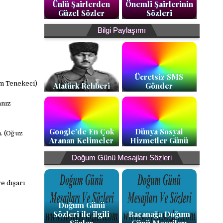
Ünlü Şairlerden
Önemli Şairlerinin
Güzel Sözler
Sözleri
Bilgi Paylaşımı
Ücretsiz SMS
im Tenekeci)
Atatürk Rehberi
Gönder
anız
Google’de En Çok
Dünya Sosyal
m. (Oğuz
Aranan Kelimeler
Hizmetler Günü
Doğum Günü Mesajları Sözleri
e dışarı
Doğum Günü
Sözleri ile ilgili
Bacanağa Doğum