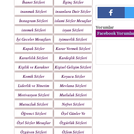
İhanet Sözleri
İlginç Sözler
inanmak Sözleri
insanlara Dair Sözler
İnstagram Sözleri
islami Sözler Mesajlar
Yorumlar
istemek Sözleri
isyan Sözleri
Facebook Yorumlar
İyi Geceler Mesajları
iyimserlik Sözleri
Kapak Sözler
Karar Vermek Sözleri
Kararlılık Sözleri
Kardeşlik Sözleri
Kişilik ve Karakter
Kişisel Gelişim Sözleri
Sözleri
Komik Sözler
Koyucu Sözler
Liderlik ve Yönetim
Mevlana Sözleri
Sözleri
Motivasyon Sözleri
Mutluluk Sözleri
Mutsuzluk Sözleri
Nefret Sözleri
Öğrenci Sözleri
Özel Günler Ve
Haftalar
Özel Sözler Mesajlar
Özgürlük Sözleri
Özgüven Sözleri
Özlem Sözleri