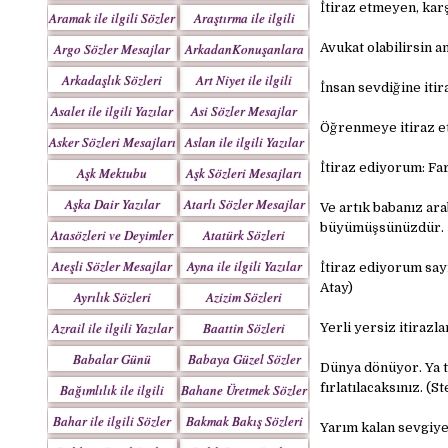
Yazılar
İtiraz etmeyen, kar
Aramak ile ilgili Sözler
Araştırma ile ilgili
Sözler
Argo Sözler Mesajlar
ArkadanKonuşanlara
Avukat olabilirsin a
Sözler
Arkadaşlık Sözleri
Art Niyet ile ilgili
İnsan sevdiğine iti
Mesajları
Yazılar
Asalet ile ilgili Yazılar
Asi Sözler Mesajlar
Öğrenmeye itiraz et
Asker Sözleri Mesajları
Aslan ile ilgili Yazılar
İtiraz ediyorum: Fa
Aşk Mektubu
Aşk Sözleri Mesajları
Mektupları
Aşka Dair Yazılar
Atarlı Sözler Mesajlar
Ve artık babanız ara
büyümüşsünüzdür.
Atasözleri ve Deyimler
Atatürk Sözleri
Mesajları
Ateşli Sözler Mesajlar
Ayna ile ilgili Yazılar
İtiraz ediyorum say
Atay)
Ayrılık Sözleri
Azizim Sözleri
Mesajları
Mesajları
Azrail ile ilgili Yazılar
Baattin Sözleri
Yerli yersiz itirazl
Mesajları
Babalar Günü
Babaya Güzel Sözler
Dünya dönüyor. Ya t
fırlatılacaksınız. (
Bağımlılık ile ilgili
Bahane Üretmek Sözler
Yazılar
Bahar ile ilgili Sözler
Bakmak Bakış Sözleri
Yarım kalan sevgiye
Yazılar