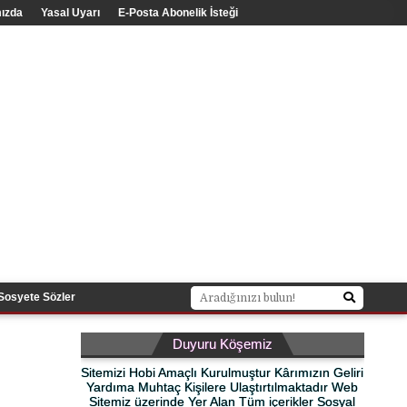
ızda
Yasal Uyarı
E-Posta Abonelik İsteği
Sosyete Sözler
Duyuru Köşemiz
Sitemizi Hobi Amaçlı Kurulmuştur Kârımızın Geliri
Yardıma Muhtaç Kişilere Ulaştırtılmaktadır Web
Sitemiz üzerinde Yer Alan Tüm içerikler Sosyal