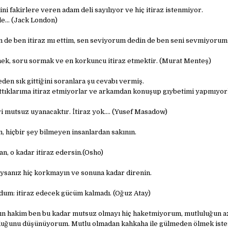
i fakirlere veren adam deli sayılıyor ve hiç itiraz istenmiyor.
e… (Jack London)
 de ben itiraz mı ettim, sen seviyorum dedin de ben seni sevmiyoru
mek, soru sormak ve en korkuncu itiraz etmektir. (Murat Menteş)
eden sık gittiğini soranlara şu cevabı vermiş.
lattıklarıma itiraz etmiyorlar ve arkamdan konuşup gıybetimi yapmıyorl
eri mutsuz uyanacaktır. İtiraz yok…. (Yusef Masadow)
, hiçbir şey bilmeyen insanlardan sakının.
n, o kadar itiraz edersin.(Osho)
ıysanız hiç korkmayın ve sonuna kadar direnin.
oldum: itiraz edecek gücüm kalmadı. (Oğuz Atay)
ın hakim ben bu kadar mutsuz olmayı hiç haketmiyorum, mutluluğun az
uğunu düşünüyorum. Mutlu olmadan kahkaha ile gülmeden ölmek ist