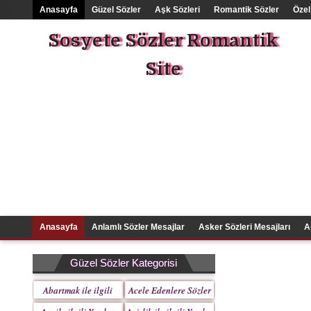
Anasayfa
Güzel Sözler
Aşk Sözleri
Romantik Sözler
Özel
Sosyete Sözler Romantik
Site
Anasayfa
Anlamlı Sözler Mesajlar
Asker Sözleri Mesajları
A
Güzel Sözler Kategorisi
Abartmak ile ilgili
Acele Edenlere Sözler
Yazılar