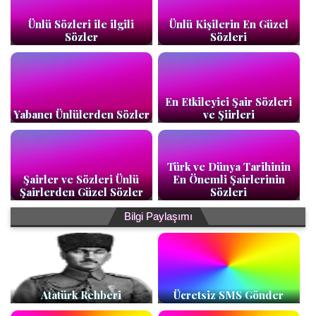
Ünlü Sözleri ile ilgili
Ünlü Kişilerin En Güzel
Sözler
Sözleri
En Etkileyici Şair Sözleri
Yabancı Ünlülerden Sözler
ve Şiirleri
Türk ve Dünya Tarihinin
Şairler ve Sözleri Ünlü
En Önemli Şairlerinin
Şairlerden Güzel Sözler
Sözleri
Bilgi Paylaşımı
Atatürk Rehberi
Ücretsiz SMS Gönder