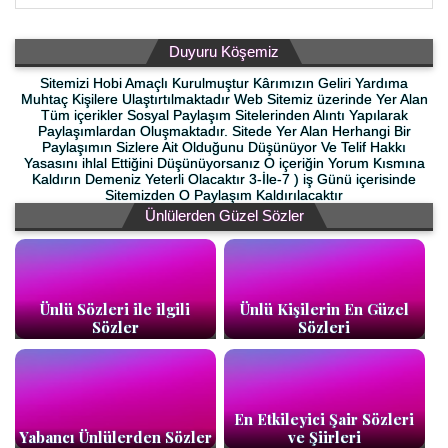
Duyuru Köşemiz
Sitemizi Hobi Amaçlı Kurulmuştur Kârımızın Geliri Yardıma
Muhtaç Kişilere Ulaştırtılmaktadır Web Sitemiz üzerinde Yer Alan
Tüm içerikler Sosyal Paylaşım Sitelerinden Alıntı Yapılarak
Paylaşımlardan Oluşmaktadır. Sitede Yer Alan Herhangi Bir
Paylaşımın Sizlere Ait Olduğunu Düşünüyor Ve Telif Hakkı
Yasasını ihlal Ettiğini Düşünüyorsanız O içeriğin Yorum Kısmına
Kaldırın Demeniz Yeterli Olacaktır 3-İle-7 ) iş Günü içerisinde
Sitemizden O Paylaşım Kaldırılacaktır
Ünlülerden Güzel Sözler
Ünlü Sözleri ile ilgili
Ünlü Kişilerin En Güzel
Sözler
Sözleri
En Etkileyici Şair Sözleri
Yabancı Ünlülerden Sözler
ve Şiirleri