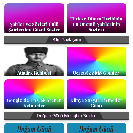
Türk ve Dünya Tarihinin
Şairler ve Sözleri Ünlü
En Önemli Şairlerinin
Şairlerden Güzel Sözler
Sözleri
Bilgi Paylaşımı
Atatürk Rehberi
Ücretsiz SMS Gönder
Google’de En Çok Aranan
Dünya Sosyal Hizmetler
Kelimeler
Günü
Doğum Günü Mesajları Sözleri