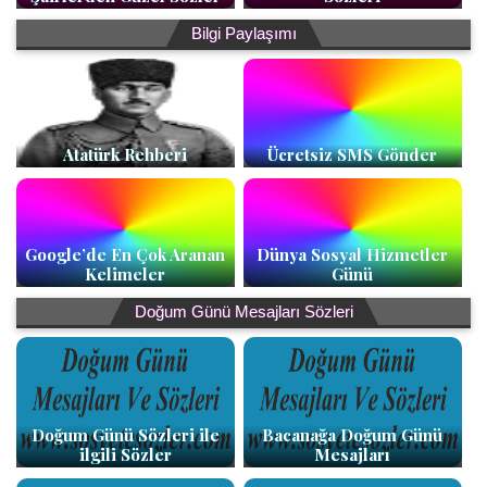
Bilgi Paylaşımı
Atatürk Rehberi
Ücretsiz SMS Gönder
Google’de En Çok Aranan
Dünya Sosyal Hizmetler
Kelimeler
Günü
Doğum Günü Mesajları Sözleri
Doğum Günü Sözleri ile
Bacanağa Doğum Günü
ilgili Sözler
Mesajları