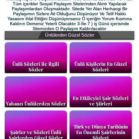
Tüm içerikler Sosyal Paylaşım Sitelerinden Alıntı Yapılarak
Paylaşımlardan Oluşmaktadır. Sitede Yer Alan Herhangi Bir
Paylaşımın Sizlere Ait Olduğunu Düşünüyor Ve Telif Hakkı
Yasasını ihlal Ettiğini Düşünüyorsanız O içeriğin Yorum Kısmına
Kaldırın Demeniz Yeterli Olacaktır 3-İle-7 ) iş Günü içerisinde
Sitemizden O Paylaşım Kaldırılacaktır
Ünlülerden Güzel Sözler
Ünlü Sözleri ile ilgili
Ünlü Kişilerin En Güzel
Sözler
Sözleri
En Etkileyici Şair Sözleri
Yabancı Ünlülerden Sözler
ve Şiirleri
Türk ve Dünya Tarihinin
Şairler ve Sözleri Ünlü
En Önemli Şairlerinin
Şairlerden Güzel Sözler
Sözleri