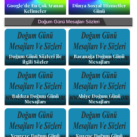
Google’de En Çok Aranan
Dünya Sosyal Hizmetler
Kelimeler
Günü
Doğum Günü Mesajları Sözleri
Doğum Günü Sözleri ile
Bacanağa Doğum Günü
ilgili Sözler
Mesajları
Baldıza Doğum Günü
Abiye Doğum Günü
Mesajları
Mesajları
Yengeye Doğum Günü
Kuzene Doğum Günü