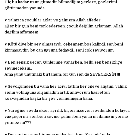
Hiç bu kadar uzun gitmedin bilmediğim yerlere, gözlerimi
götürmeden yanında!
♥ Yalnızca çocuklar ağlar ve yalnızca Allah affeder...
Eğer bir gün beni terk edersen; çocuk değilim ağlamam, Allah
değilim affetmem
♥ Kötü diye bir şey olmasaydi, cehennem boş kalirdi. sen beni
kirmasaydin, bu can ugruna fedaydi...seni cok seviyorum
♥ Ben sensiz geçen günlerime yanarken, belki sen bensizliğe
sevineceksin..
Ama şunu unutmaki birtanem; birgün sen de SEVECEKSİN !!!
♥ Sevdiğimden bu yana her acıyı tattım her çileye alıştım, yalnız
senin yokluğuna alışamadım.artık anlıyorum hasretten,
gözyaşından başka bir şey vermemişsin bana.
♥ Yüreğine sevda eken, ayrılık biçermi,seven sevilenden kolayca
vazgeçermi, sen beni sevme gülüm,ben yanarım ikimizin yerine
yetmez mi???
♥ Dün gökyüzüne bir avuç yıldız fırlattım. Karanlığında