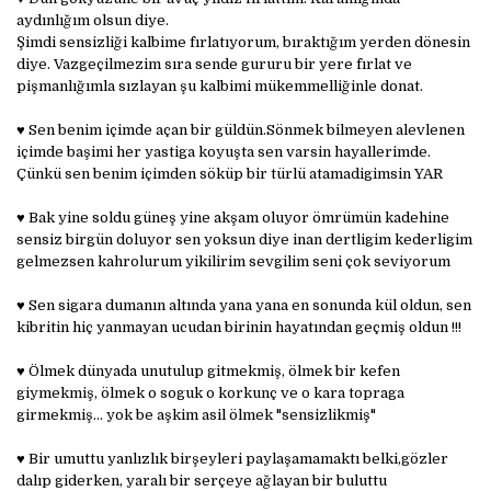
aydınlığım olsun diye.
Şimdi sensizliği kalbime fırlatıyorum, bıraktığım yerden dönesin
diye. Vazgeçilmezim sıra sende gururu bir yere fırlat ve
pişmanlığımla sızlayan şu kalbimi mükemmelliğinle donat.
♥ Sen benim içimde açan bir güldün.Sönmek bilmeyen alevlenen
içimde başimi her yastiga koyuşta sen varsin hayallerimde.
Çünkü sen benim içimden söküp bir türlü atamadigimsin YAR
♥ Bak yine soldu güneş yine akşam oluyor ömrümün kadehine
sensiz birgün doluyor sen yoksun diye inan dertligim kederligim
gelmezsen kahrolurum yikilirim sevgilim seni çok seviyorum
♥ Sen sigara dumanın altında yana yana en sonunda kül oldun, sen
kibritin hiç yanmayan ucudan birinin hayatından geçmiş oldun !!!
♥ Ölmek dünyada unutulup gitmekmiş, ölmek bir kefen
giymekmiş, ölmek o soguk o korkunç ve o kara topraga
girmekmiş... yok be aşkim asil ölmek "sensizlikmiş"
♥ Bir umuttu yanlızlık birşeyleri paylaşamamaktı belki,gözler
dalıp giderken, yaralı bir serçeye ağlayan bir buluttu