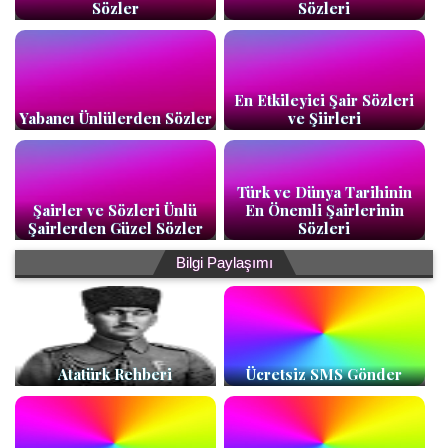
Sözler
Sözleri
En Etkileyici Şair Sözleri
Yabancı Ünlülerden Sözler
ve Şiirleri
Türk ve Dünya Tarihinin
Şairler ve Sözleri Ünlü
En Önemli Şairlerinin
Şairlerden Güzel Sözler
Sözleri
Bilgi Paylaşımı
Atatürk Rehberi
Ücretsiz SMS Gönder