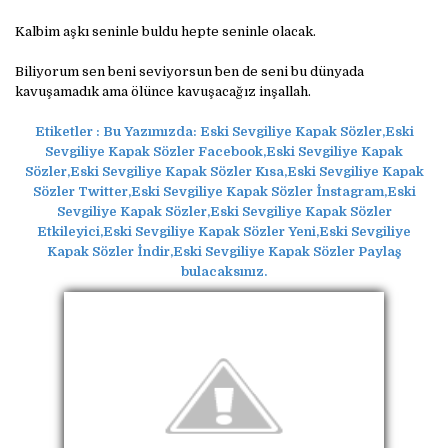
Kalbim aşkı seninle buldu hepte seninle olacak.
Biliyorum sen beni seviyorsun ben de seni bu dünyada
kavuşamadık ama ölünce kavuşacağız inşallah.
Etiketler :
Bu Yazımızda: Eski Sevgiliye Kapak Sözler,Eski
Sevgiliye Kapak Sözler Facebook,Eski Sevgiliye Kapak
Sözler,Eski Sevgiliye Kapak Sözler Kısa,Eski Sevgiliye Kapak
Sözler Twitter,Eski Sevgiliye Kapak Sözler İnstagram,Eski
Sevgiliye Kapak Sözler,Eski Sevgiliye Kapak Sözler
Etkileyici,Eski Sevgiliye Kapak Sözler Yeni,Eski Sevgiliye
Kapak Sözler İndir,Eski Sevgiliye Kapak Sözler Paylaş
bulacaksınız.