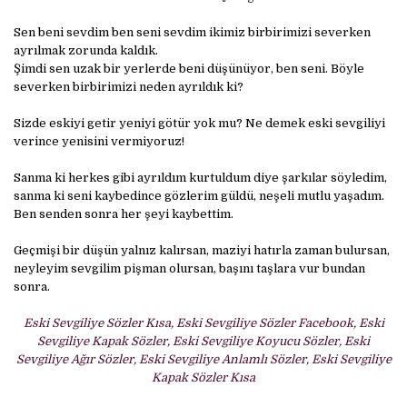
Sen beni sevdim ben seni sevdim ikimiz birbirimizi severken
ayrılmak zorunda kaldık.
Şimdi sen uzak bir yerlerde beni düşünüyor, ben seni. Böyle
severken birbirimizi neden ayrıldık ki?
Sizde eskiyi getir yeniyi götür yok mu? Ne demek eski sevgiliyi
verince yenisini vermiyoruz!
Sanma ki herkes gibi ayrıldım kurtuldum diye şarkılar söyledim,
sanma ki seni kaybedince gözlerim güldü, neşeli mutlu yaşadım.
Ben senden sonra her şeyi kaybettim.
Geçmişi bir düşün yalnız kalırsan, maziyi hatırla zaman bulursan,
neyleyim sevgilim pişman olursan, başını taşlara vur bundan
sonra.
Eski Sevgiliye Sözler Kısa, Eski Sevgiliye Sözler Facebook, Eski
Sevgiliye Kapak Sözler, Eski Sevgiliye Koyucu Sözler, Eski
Sevgiliye Ağır Sözler, Eski Sevgiliye Anlamlı Sözler, Eski Sevgiliye
Kapak Sözler Kısa