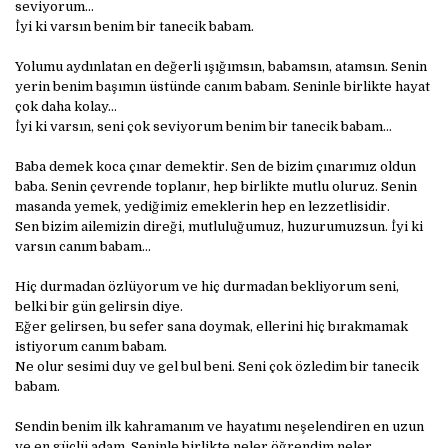
seviyorum…
İyi ki varsın benim bir tanecik babam.
Yolumu aydınlatan en değerli ışığımsın, babamsın, atamsın. Senin
yerin benim başımın üstünde canım babam. Seninle birlikte hayat
çok daha kolay…
İyi ki varsın, seni çok seviyorum benim bir tanecik babam…
Baba demek koca çınar demektir. Sen de bizim çınarımız oldun
baba. Senin çevrende toplanır, hep birlikte mutlu oluruz. Senin
masanda yemek, yediğimiz emeklerin hep en lezzetlisidir.
Sen bizim ailemizin direği, mutluluğumuz, huzurumuzsun. İyi ki
varsın canım babam…
Hiç durmadan özlüyorum ve hiç durmadan bekliyorum seni,
belki bir gün gelirsin diye.
Eğer gelirsen, bu sefer sana doymak, ellerini hiç bırakmamak
istiyorum canım babam.
Ne olur sesimi duy ve gel bul beni. Seni çok özledim bir tanecik
babam.
Sendin benim ilk kahramanım ve hayatımı neşelendiren en uzun
ve en güçlü adam. Seninle birlikte neler öğrendim neler…