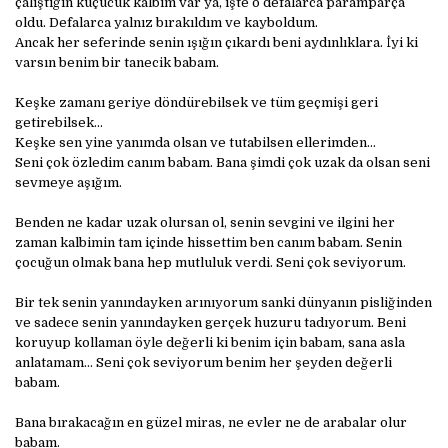
çalıştığın küçücük kalbim var ya, işte o defalarca paramparça
oldu. Defalarca yalnız bırakıldım ve kayboldum.
Ancak her seferinde senin ışığın çıkardı beni aydınlıklara. İyi ki
varsın benim bir tanecik babam.
Keşke zamanı geriye döndürebilsek ve tüm geçmişi geri
getirebilsek…
Keşke sen yine yanımda olsan ve tutabilsen ellerimden…
Seni çok özledim canım babam. Bana şimdi çok uzak da olsan seni
sevmeye aşığım.
Benden ne kadar uzak olursan ol, senin sevgini ve ilgini her
zaman kalbimin tam içinde hissettim ben canım babam. Senin
çocuğun olmak bana hep mutluluk verdi. Seni çok seviyorum.
Bir tek senin yanındayken arınıyorum sanki dünyanın pisliğinden
ve sadece senin yanındayken gerçek huzuru tadıyorum. Beni
koruyup kollaman öyle değerli ki benim için babam, sana asla
anlatamam… Seni çok seviyorum benim her şeyden değerli
babam.
Bana bırakacağın en güzel miras, ne evler ne de arabalar olur
babam.