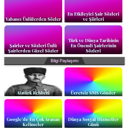
En Etkileyici Şair Sözleri
Yabancı Ünlülerden Sözler
ve Şiirleri
Türk ve Dünya Tarihinin
Şairler ve Sözleri Ünlü
En Önemli Şairlerinin
Şairlerden Güzel Sözler
Sözleri
Bilgi Paylaşımı
Atatürk Rehberi
Ücretsiz SMS Gönder
Google’de En Çok Aranan
Dünya Sosyal Hizmetler
Kelimeler
Günü