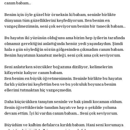
canım babam…
Benim için öyle güzel bir örneksin ki babam, seninle birlikte
dünyanın tüm güzelliklerini keşfediyorum. Sen benim en
vazgeçilmezimsin, seni çok seviyorum benim bir tanecik babam…
Bu hayatın iki yüzünün olduğunu ama bizim hep iyilerin tarafında
olmamız gerektiğini anlattığında henüz yedi yaşındaydım. Şimdi
hala o gün söylediğin sözün gölgesinden çıkmadım canım babam.
Benim hayatımın kanatsız meleği, seni çok ama çok seviyorum.
Seni anlatırken sözcükler boğazıma diziliyor, kelimelerim
kifayetsiz kalıyor canım babam.
Sen benim en büyük öğretmenimsin. Seninle birlikte bu hayatın
farklı yüzlerini keşfettim ben ve bu yolculuk boyunca benim
ellerimi tutmaktan hiç vazgeçmedin.
Daha küçücükken tanıştım seninle ve bak şimdi kocaman oldum.
Senin öğrettiklerinle tanıdım hayatı ve hep o şekilde yoluma
devam ettim. İyi ki vardın canım babam… Seni çok seviyorum.
Büyüdüm ve kalbim defalarca kırıldı babam. Hani seni korumaya