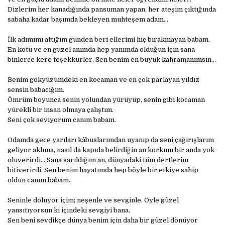
Dizlerim her kanadığında pansuman yapan, her ateşim çıktığında
sabaha kadar başımda bekleyen muhteşem adam…
İlk adımımı attığım günden beri ellerimi hiç bırakmayan babam.
En kötü ve en güzel anımda hep yanımda olduğun için sana
binlerce kere teşekkürler. Sen benim en büyük kahramanımsın…
Benim gökyüzümdeki en kocaman ve en çok parlayan yıldız
sensin babacığım.
Ömrüm boyunca senin yolundan yürüyüp, senin gibi kocaman
yürekli bir insan olmaya çalıştım.
Seni çok seviyorum canım babam.
Odamda gece yarıları kâbuslarımdan uyanıp da seni çağırışlarım
geliyor aklıma, nasıl da kapıda belirdiğin an korkum bir anda yok
oluverirdi… Sana sarıldığım an, dünyadaki tüm dertlerim
bitiverirdi. Sen benim hayatımda hep böyle bir etkiye sahip
oldun canım babam.
Seninle doluyor içim; neşenle ve sevginle. Öyle güzel
yansıtıyorsun ki içindeki sevgiyi bana.
Sen beni sevdikçe dünya benim için daha bir güzel dönüyor