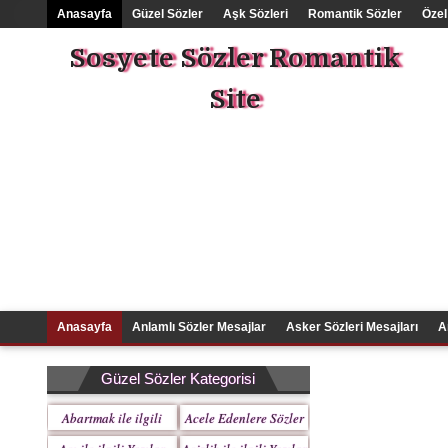
Anasayfa
Güzel Sözler
Aşk Sözleri
Romantik Sözler
Özel
Sosyete Sözler Romantik
Site
Anasayfa
Anlamlı Sözler Mesajlar
Asker Sözleri Mesajları
A
Güzel Sözler Kategorisi
Abartmak ile ilgili
Acele Edenlere Sözler
Yazılar