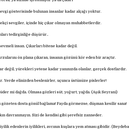
evgi gösterisinde bulunan insanlar kadar alçağı yoktur.
ekçi sevgiler, içinde hiç çıkar olmayan muhabbetlerdir.
ları tedirginliğe düşürür..
vmeli insan. Çıkarları bitene kadar değil.
arzularını ön plana çıkaran, insanın gözünü kör eden bir araçtır.
ar değil, yürekleri yetene kadar yanınızda olanlar, gerçek dostlardır.
ir. Yerde elinizden beslenirler, uçunca üstünüze pislerler!
üder mi dağda. Olmasa gözleri süt, yoğurt, yağda. (Aşık Seyrani)
nı gözeten dosta gönül bağlama! Fayda görmezse, düşman kesilir sana!
kın davranmayın. Sizi de kendisi gibi şerefsiz zanneder.
iyilik edenlerin iyilikleri, avcının kuşlara yem atması gibidir. (Beydeba