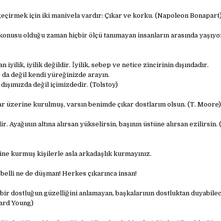
geçirmek için iki manivela vardır: Çıkar ve korku. (Napoleon Bonapart
 konusu olduğu zaman hiçbir ölçü tanımayan insanların arasında yaşıyo
n iyilik, iyilik değildir. İyilik, sebep ve netice zincirinin dışındadır.
 da değil kendi yüreğinizde arayın.
dışımızda değil içimizdedir. (Tolstoy)
 üzerine kurulmuş, varsın benimde çıkar dostlarım olsun. (T. Moore)
r. Ayağının altına alırsan yükselirsin, başının üstüne alırsan ezilirsin.
ine kurmuş kişilerle asla arkadaşlık kurmayınız.
belli ne de düşman! Herkes çıkarınca insan!
ir dostluğun güzelliğini anlamayan, başkalarının dostluktan duyabilec
ard Young)