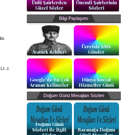
Ünlü Şairlerden
Önemli Şairlerinin
Güzel Sözler
Sözleri
Bilgi Paylaşımı
ir.
Ücretsiz SMS
Atatürk Rehberi
Gönder
(J. J.
Google’de En Çok
Dünya Sosyal
Aranan Kelimeler
Hizmetler Günü
Doğum Günü Mesajları Sözleri
Doğum Günü
Sözleri ile ilgili
Bacanağa Doğum