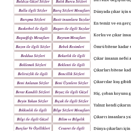
Baldıza Güzel Sözler
Balık Burcu Sözleri
Balla ilgili Sözler
Barış Sözleri Mesajları
Dünyada çıkar için s
Barışma Sözleri
Basit insanlara Yazılar
En temiz ve en gerç
Mesajları
Basketbol ile ilgili
Başarı ile ilgili Yazılar
Sözler
Korku ve çıkar insan
Başsağlığı Mesajları
Bayram Mesajları
Sözleri
Bazen ile ilgili Sözler
Bebek Resimleri
Ömrü bitene kadar se
Mesajlar
Beddua Sözleri
Bekarlık ile ilgili
Çıkar insanın nefsi 
Mesajları
Sözler
Beklemek Sözleri
Beklenti ile ilgili
Çıkarları bitene kad
Sözler
Belirsizlik ile ilgili
Bencillik Sözleri
Sözler
Mesajları
Çıkarcılar kuş gibid
Beni Anlatan Sözler
Beni Üzenlere Sözler
Berat Kandili Sözleri
Beyaz ile ilgili Güzel
Hiç, çoban koyunu g
Mesajları
Sözler
Beyin Yakan Sözler
Bıçak ile ilgili Sözler
Yalnız kendi çıkarı
Bıkkınlık ile ilgili
Bilge Sözleri Mesajları
Sözler
Çıkarcı insanlara ya
Bilgi ile ilgili Güzel
Bilim ve Bilgelik
Sözler
Sözleri
Burçlar Ve Özellikleri
Cesaret ile ilgili
Dünya çıkarları için 