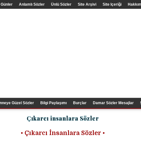
 Günler
Anlamlı Sözler
Ünlü Sözler
Site Arşivi
Site Içeriği
Hakkım
nneye Güzel Sözler
Bilgi Paylaşımı
Burçlar
Damar Sözler Mesajlar
Çıkarcı insanlara Sözler
• Çıkarcı İnsanlara Sözler
•