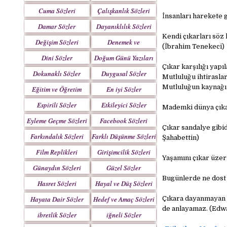
Yazılar
Cuma Sözleri
Çalışkanlık Sözleri
İnsanları harekete 
Damar Sözler
Dayanıklılık Sözleri
Kendi çıkarları söz
Değişim Sözleri
Denemek ve
(İbrahim Tenekeci)
Çabalamak Sözleri
Dini Sözler
Doğum Günü Yazıları
Çıkar karşılığı yapıla
Dokunaklı Sözler
Duygusal Sözler
Mutluluğu ihtiraslar
Mutluluğun kaynağı 
Eğitim ve Öğretim
En iyi Sözler
Sözleri
Espirili Sözler
Etkileyici Sözler
Mademki dünya çıkar
Eyleme Geçme Sözleri
Facebook Sözleri
Çıkar sandalye gibidi
Farkındalık Sözleri
Farklı Düşünme Sözleri
Şahabettin)
Film Replikleri
Girişimcilik Sözleri
Yaşamını çıkar üzer
Günaydın Sözleri
Güzel Sözler
Bugünlerde ne dost 
Hasret Sözleri
Hayal ve Düş Sözleri
Hayata Dair Sözler
Hedef ve Amaç Sözleri
Çıkara dayanmayan b
de anlayamaz. (Edw
ibretlik Sözler
iğneli Sözler