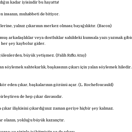
ığın kadar iyisindir bu hayatta!
en insanın, muhabbeti de bitiyor.
erine, yalnız çıkarının merkez olması; bayağılıktır. (Bacon)
muş arkadaşlıklar veya dostluklar sahildeki kumsala yazı yazmak gibid
 her şey kaybolur gider.
ülenlerden, büyük yetişmez. (Falih Rıfkı Atay)
lan söylemek sahtekarlık, başkasının çıkarı için yalan söylemek hiledir. 
kör eden çıkar, başkalarının gözünü açar. (L. Rochefoucauld)
birleştiren de hep çıkar davasıdır.
 çıkar ilişkisini çıkardığınız zaman geriye hiçbir şey kalmaz.
ar olanın, yokluğu büyük kazançtır.
yorsa; ya sizinle işi bitmiştir ya da çıkarı