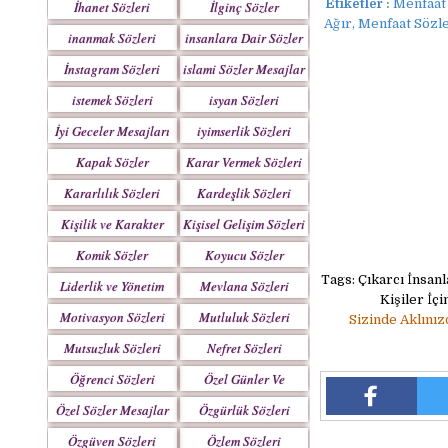
Etiketler :
Menfaat 
İhanet Sözleri
İlginç Sözler
Ağır, Menfaat Sözler
inanmak Sözleri
insanlara Dair Sözler
İnstagram Sözleri
islami Sözler Mesajlar
istemek Sözleri
isyan Sözleri
İyi Geceler Mesajları
iyimserlik Sözleri
Kapak Sözler
Karar Vermek Sözleri
Kararlılık Sözleri
Kardeşlik Sözleri
Kişilik ve Karakter
Kişisel Gelişim Sözleri
Sözleri
Komik Sözler
Koyucu Sözler
Tags: Çıkarcı İnsan
Liderlik ve Yönetim
Mevlana Sözleri
Kişiler İç
Sözleri
Motivasyon Sözleri
Mutluluk Sözleri
Sizinde Aklınız
Mutsuzluk Sözleri
Nefret Sözleri
Öğrenci Sözleri
Özel Günler Ve
Haftalar
Özel Sözler Mesajlar
Özgürlük Sözleri
Özgüven Sözleri
Özlem Sözleri