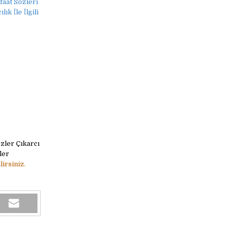
faat Sözleri
ık İle İlgili
özler Çıkarcı
ler
irsiniz.