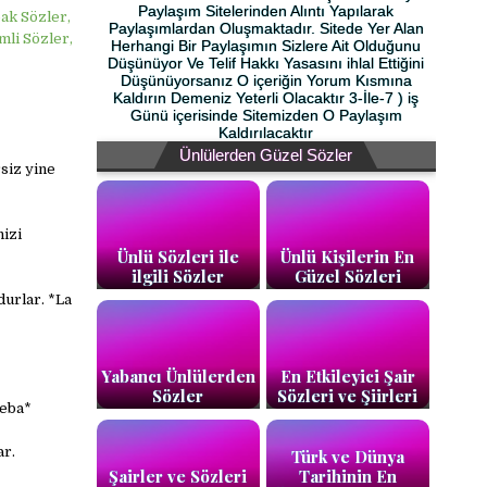
Paylaşım Sitelerinden Alıntı Yapılarak
pak Sözler,
Paylaşımlardan Oluşmaktadır. Sitede Yer Alan
mli Sözler,
Herhangi Bir Paylaşımın Sizlere Ait Olduğunu
Düşünüyor Ve Telif Hakkı Yasasını ihlal Ettiğini
Düşünüyorsanız O içeriğin Yorum Kısmına
Kaldırın Demeniz Yeterli Olacaktır 3-İle-7 ) iş
Günü içerisinde Sitemizden O Paylaşım
Kaldırılacaktır
Ünlülerden Güzel Sözler
siz yine
nizi
Ünlü Sözleri ile
Ünlü Kişilerin En
ilgili Sözler
Güzel Sözleri
urlar. *La
Yabancı Ünlülerden
En Etkileyici Şair
Sözler
Sözleri ve Şiirleri
deba*
ar.
Türk ve Dünya
Şairler ve Sözleri
Tarihinin En