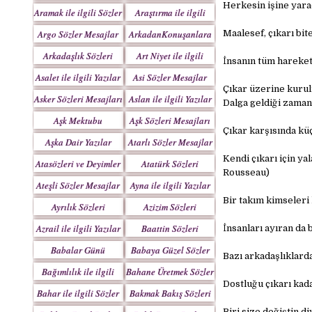
Yazılar
Herkesin işine yarad
Aramak ile ilgili Sözler
Araştırma ile ilgili
Sözler
Argo Sözler Mesajlar
ArkadanKonuşanlara
Maalesef, çıkarı bit
Sözler
Arkadaşlık Sözleri
Art Niyet ile ilgili
İnsanın tüm hareketl
Mesajları
Yazılar
Asalet ile ilgili Yazılar
Asi Sözler Mesajlar
Çıkar üzerine kurul
Asker Sözleri Mesajları
Aslan ile ilgili Yazılar
Dalga geldiği zaman
Aşk Mektubu
Aşk Sözleri Mesajları
Çıkar karşısında küç
Mektupları
Aşka Dair Yazılar
Atarlı Sözler Mesajlar
Kendi çıkarı için ya
Atasözleri ve Deyimler
Atatürk Sözleri
Rousseau)
Mesajları
Ateşli Sözler Mesajlar
Ayna ile ilgili Yazılar
Bir takım kimseleri 
Ayrılık Sözleri
Azizim Sözleri
Mesajları
Mesajları
Azrail ile ilgili Yazılar
Baattin Sözleri
İnsanları ayıran da 
Mesajları
Babalar Günü
Babaya Güzel Sözler
Bazı arkadaşlıklarda
Bağımlılık ile ilgili
Bahane Üretmek Sözler
Dostluğu çıkarı kad
Yazılar
Bahar ile ilgili Sözler
Bakmak Bakış Sözleri
Yazılar
Biri size değiştin di