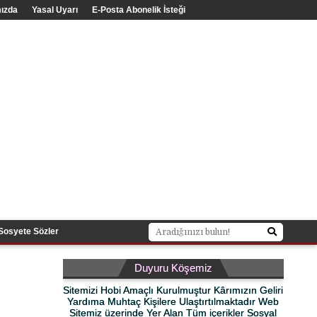
ızda
Yasal Uyarı
E-Posta Abonelik İsteği
Sosyete Sözler
Duyuru Köşemiz
Sitemizi Hobi Amaçlı Kurulmuştur Kârımızın Geliri
Yardıma Muhtaç Kişilere Ulaştırtılmaktadır Web
Sitemiz üzerinde Yer Alan Tüm içerikler Sosyal