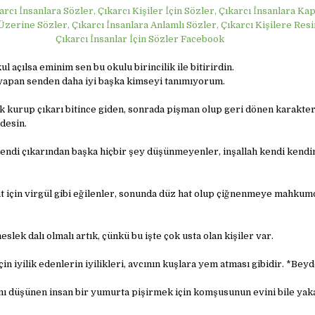
arcı İnsanlara Sözler, Çıkarcı Kişiler İçin Sözler, Çıkarcı İnsanlara Ka
zerine Sözler, Çıkarcı İnsanlara Anlamlı Sözler, Çıkarcı Kişilere Resi
Çıkarcı İnsanlar İçin Sözler Facebook
l açılsa eminim sen bu okulu birincilik ile bitirirdin.
i yapan senden daha iyi başka kimseyi tanımıyorum.
ık kurup çıkarı bitince giden, sonrada pişman olup geri dönen karakter
desin.
kendi çıkarından başka hiçbir şey düşünmeyenler, inşallah kendi kendi
 için virgül gibi eğilenler, sonunda düz hat olup çiğnenmeye mahkumd
eslek dalı olmalı artık, çünkü bu işte çok usta olan kişiler var.
in iyilik edenlerin iyilikleri, avcının kuşlara yem atması gibidir. *Bey
nı düşünen insan bir yumurta pişirmek için komşusunun evini bile yak