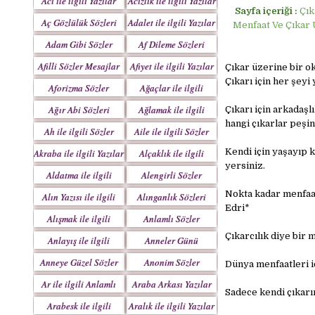
Acı ile ilgili Yazılar
Acizlik ile ilgili Yazılar
Sayfa içeriği :
Çık
Aç Gözlülük Sözleri
Adalet ile ilgili Yazılar
Menfaat Ve Çıkar Ü
Adam Gibi Sözler
Af Dileme Sözleri
Mesajlar
Mesajları
Afilli Sözler Mesajlar
Afiyet ile ilgili Yazılar
Çıkar üzerine bir oku
Çıkarı için her şey
Aforizma Sözler
Ağaçlar ile ilgili
Mesajlar
Yazılar
Ağır Abi Sözleri
Ağlamak ile ilgili
Çıkarı için arkadaşl
Mesajları
Yazılar
hangi çıkarlar peşin
Ah ile ilgili Sözler
Aile ile ilgili Sözler
Kendi için yaşayıp 
Akraba ile ilgili Yazılar
Alçaklık ile ilgili
yersiniz.
Yazılar
Aldatma ile ilgili
Alengirli Sözler
Yazıları
Mesajlar
Nokta kadar menfaat
Alın Yazısı ile ilgili
Alınganlık Sözleri
Edri*
Sözler
Alışmak ile ilgili
Anlamlı Sözler
Yazılar
Mesajlar
Çıkarcılık diye bir m
Anlayış ile ilgili
Anneler Günü
Yazılar
Mesajları
Anneye Güzel Sözler
Anonim Sözler
Dünya menfaatleri iç
Ar ile ilgili Anlamlı
Araba Arkası Yazılar
Sadece kendi çıkarı
Sözler
Arabesk ile ilgili
Aralık ile ilgili Yazılar