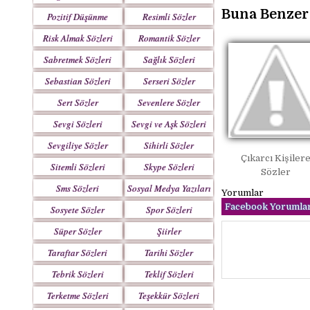
Buna Benzer 
Pozitif Düşünme
Resimli Sözler
Sözleri
Risk Almak Sözleri
Romantik Sözler
Sabretmek Sözleri
Sağlık Sözleri
Sebastian Sözleri
Serseri Sözler
Sert Sözler
Sevenlere Sözler
Sevgi Sözleri
Sevgi ve Aşk Sözleri
Sevgiliye Sözler
Sihirli Sözler
Çıkarcı Kişiler
Sitemli Sözleri
Skype Sözleri
Sözler
Sms Sözleri
Sosyal Medya Yazıları
Yorumlar
Facebook Yorumlar
Sosyete Sözler
Spor Sözleri
Mesajlar
Süper Sözler
Şiirler
Taraftar Sözleri
Tarihi Sözler
Tebrik Sözleri
Teklif Sözleri
Terketme Sözleri
Teşekkür Sözleri