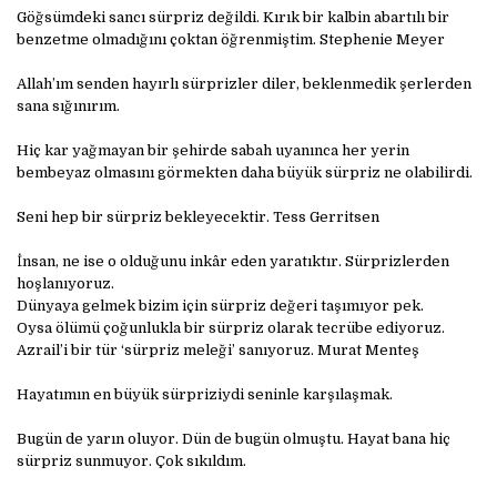
Göğsümdeki sancı sürpriz değildi. Kırık bir kalbin abartılı bir
benzetme olmadığını çoktan öğrenmiştim. Stephenie Meyer
Allah’ım senden hayırlı sürprizler diler, beklenmedik şerlerden
sana sığınırım.
Hiç kar yağmayan bir şehirde sabah uyanınca her yerin
bembeyaz olmasını görmekten daha büyük sürpriz ne olabilirdi.
Seni hep bir sürpriz bekleyecektir. Tess Gerritsen
İnsan, ne ise o olduğunu inkâr eden yaratıktır. Sürprizlerden
hoşlanıyoruz.
Dünyaya gelmek bizim için sürpriz değeri taşımıyor pek.
Oysa ölümü çoğunlukla bir sürpriz olarak tecrübe ediyoruz.
Azrail’i bir tür ‘sürpriz meleği’ sanıyoruz. Murat Menteş
Hayatımın en büyük sürpriziydi seninle karşılaşmak.
Bugün de yarın oluyor. Dün de bugün olmuştu. Hayat bana hiç
sürpriz sunmuyor. Çok sıkıldım.