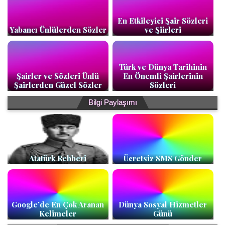
En Etkileyici Şair Sözleri
Yabancı Ünlülerden Sözler
ve Şiirleri
Türk ve Dünya Tarihinin
Şairler ve Sözleri Ünlü
En Önemli Şairlerinin
Şairlerden Güzel Sözler
Sözleri
Bilgi Paylaşımı
Atatürk Rehberi
Ücretsiz SMS Gönder
Google’de En Çok Aranan
Dünya Sosyal Hizmetler
Kelimeler
Günü