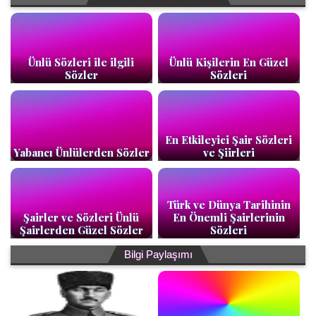
Ünlü Sözleri ile ilgili
Ünlü Kişilerin En Güzel
Sözler
Sözleri
En Etkileyici Şair Sözleri
Yabancı Ünlülerden Sözler
ve Şiirleri
Türk ve Dünya Tarihinin
Şairler ve Sözleri Ünlü
En Önemli Şairlerinin
Şairlerden Güzel Sözler
Sözleri
Bilgi Paylaşımı