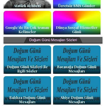
Atatürk Rehberi
Ücretsiz SMS Gönder
Google’de En Çok Aranan
Dünya Sosyal Hizmetler
Kelimeler
Günü
Doğum Günü Mesajları Sözleri
Doğum Günü Sözleri ile
Bacanağa Doğum Günü
ilgili Sözler
Mesajları
Baldıza Doğum Günü
Abiye Doğum Günü
Mesajları
Mesajları