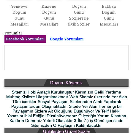
Yengeye
Kuzene
Doğum
Baldıza
Doğum
Doğum
Günü
Doğum
Günü
Günü
Sözleri ile
Günü
Mesajları
Mesajları
ilgili Sözler
Mesajları
Yorumlar
Facebook Yorumları
Google Yorumları
Duyuru Köşemiz
Sitemizi Hobi Amaçlı Kurulmuştur Kârımızın Geliri Yardıma
Muhtaç Kişilere Ulaştırtılmaktadır Web Sitemiz üzerinde Yer Alan
Tüm içerikler Sosyal Paylaşım Sitelerinden Alıntı Yapılarak
Paylaşımlardan Oluşmaktadır. Sitede Yer Alan Herhangi Bir
Paylaşımın Sizlere Ait Olduğunu Düşünüyor Ve Telif Hakkı
Yasasını ihlal Ettiğini Düşünüyorsanız O içeriğin Yorum Kısmına
Kaldırın Demeniz Yeterli Olacaktır 3-İle-7 ) iş Günü içerisinde
Sitemizden O Paylaşım Kaldırılacaktır
Ünlülerden Güzel Sözler