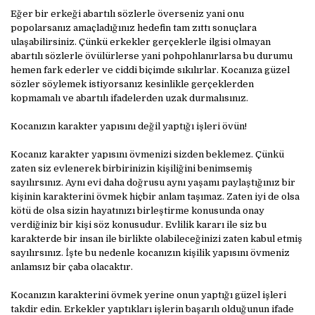
Eğer bir erkeği abartılı sözlerle överseniz yani onu
popolarsanız amaçladığınız hedefin tam zıttı sonuçlara
ulaşabilirsiniz. Çünkü erkekler gerçeklerle ilgisi olmayan
abartılı sözlerle övülürlerse yani pohpohlanırlarsa bu durumu
hemen fark ederler ve ciddi biçimde sıkılırlar. Kocanıza güzel
sözler söylemek istiyorsanız kesinlikle gerçeklerden
kopmamalı ve abartılı ifadelerden uzak durmalısınız.
Kocanızın karakter yapısını değil yaptığı işleri övün!
Kocanız karakter yapısını övmenizi sizden beklemez. Çünkü
zaten siz evlenerek birbirinizin kişiliğini benimsemiş
sayılırsınız. Aynı evi daha doğrusu aynı yaşamı paylaştığınız bir
kişinin karakterini övmek hiçbir anlam taşımaz. Zaten iyi de olsa
kötü de olsa sizin hayatınızı birleştirme konusunda onay
verdiğiniz bir kişi söz konusudur. Evlilik kararı ile siz bu
karakterde bir insan ile birlikte olabileceğinizi zaten kabul etmiş
sayılırsınız. İşte bu nedenle kocanızın kişilik yapısını övmeniz
anlamsız bir çaba olacaktır.
Kocanızın karakterini övmek yerine onun yaptığı güzel işleri
takdir edin. Erkekler yaptıkları işlerin başarılı olduğunun ifade