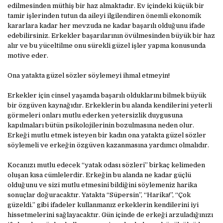
edilmesinden müthiş bir haz almaktadır. Ev içindeki küçük bir
tamir işlerinden tutun da aileyi ilgilendiren önemli ekonomik
kararlara kadar her mevzuda ne kadar başarılı olduğunu ifade
edebilirsiniz. Erkekler başarılarının övülmesinden büyük bir haz
alır ve bu yüceltilme onu sürekli güzel işler yapma konusunda
motive eder.
Ona yatakta güzel sözler söylemeyi ihmal etmeyin!
Erkekler için cinsel yaşamda başarılı olduklarını bilmek büyük
bir özgüven kaynağıdır. Erkeklerin bu alanda kendilerini yeterli
görmeleri onları mutlu ederken yetersizlik duygusuna
kapılmaları bütün psikolojilerinin bozulmasına neden olur.
Erkeği mutlu etmek isteyen bir kadın ona yatakta güzel sözler
söylemeli ve erkeğin özgüven kazanmasına yardımcı olmalıdır.
Kocanızı mutlu edecek “yatak odası sözleri” birkaç kelimeden
oluşan kısa cümlelerdir. Erkeğin bu alanda ne kadar güçlü
olduğunu ve sizi mutlu etmesini bildiğini söylemeniz harika
sonuçlar doğuracaktır. Yatakta “Süpersin”, “Harika!”, “Çok
güzeldi.” gibi ifadeler kullanmanız erkeklerin kendilerini iyi
hissetmelerini sağlayacaktır. Gün içinde de erkeği arzuladığınızı