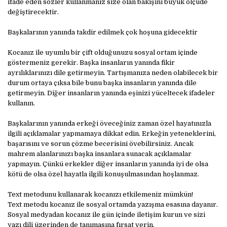
ifade eden sözler kullanmanız size olan bakışını büyük ölçüde
değiştirecektir.
Başkalarının yanında takdir edilmek çok hoşuna gidecektir
Kocanız ile uyumlu bir çift olduğunuzu sosyal ortam içinde
göstermeniz gerekir. Başka insanların yanında fikir
ayrılıklarınızı dile getirmeyin. Tartışmanıza neden olabilecek bir
durum ortaya çıksa bile bunu başka insanların yanında dile
getirmeyin. Diğer insanların yanında eşinizi yüceltecek ifadeler
kullanın.
Başkalarının yanında erkeği öveceğiniz zaman özel hayatınızla
ilgili açıklamalar yapmamaya dikkat edin. Erkeğin yeteneklerini,
başarısını ve sorun çözme becerisini övebilirsiniz. Ancak
mahrem alanlarınızı başka insanlara sunacak açıklamalar
yapmayın. Çünkü erkekler diğer insanların yanında iyi de olsa
kötü de olsa özel hayatla ilgili konuşulmasından hoşlanmaz.
Text metodunu kullanarak kocanızı etkilemeniz mümkün!
Text metodu kocanız ile sosyal ortamda yazışma esasına dayanır.
Sosyal medyadan kocanız ile gün içinde iletişim kurun ve sizi
yazı dili üzerinden de tanımasına fırsat verin.