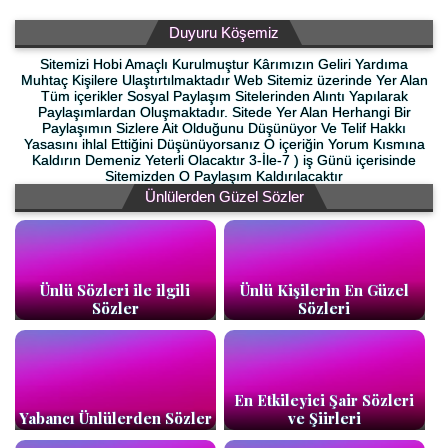
Duyuru Köşemiz
Sitemizi Hobi Amaçlı Kurulmuştur Kârımızın Geliri Yardıma
Muhtaç Kişilere Ulaştırtılmaktadır Web Sitemiz üzerinde Yer Alan
Tüm içerikler Sosyal Paylaşım Sitelerinden Alıntı Yapılarak
Paylaşımlardan Oluşmaktadır. Sitede Yer Alan Herhangi Bir
Paylaşımın Sizlere Ait Olduğunu Düşünüyor Ve Telif Hakkı
Yasasını ihlal Ettiğini Düşünüyorsanız O içeriğin Yorum Kısmına
Kaldırın Demeniz Yeterli Olacaktır 3-İle-7 ) iş Günü içerisinde
Sitemizden O Paylaşım Kaldırılacaktır
Ünlülerden Güzel Sözler
Ünlü Sözleri ile ilgili
Ünlü Kişilerin En Güzel
Sözler
Sözleri
En Etkileyici Şair Sözleri
Yabancı Ünlülerden Sözler
ve Şiirleri