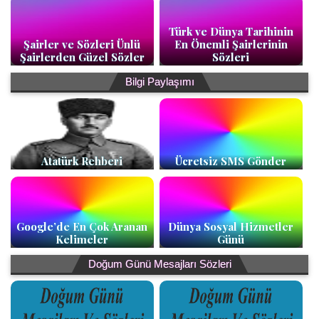
Türk ve Dünya Tarihinin
Şairler ve Sözleri Ünlü
En Önemli Şairlerinin
Şairlerden Güzel Sözler
Sözleri
Bilgi Paylaşımı
Atatürk Rehberi
Ücretsiz SMS Gönder
Google’de En Çok Aranan
Dünya Sosyal Hizmetler
Kelimeler
Günü
Doğum Günü Mesajları Sözleri