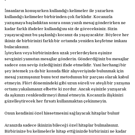
İnsanların konuşurken kullandığı kelimeler ile yazarken
kullandığı kelimeler birbirinden çok farklıdır. Kocanızla
yazışmaya başladıktan sonra onun yazılı mesaj gönderirken ne
kadar farklı ifadeler kullandığını siz de göreceksiniz. Sizin
yaşayacağınız bu şaşkınlığı kocanız da yaşayacaktır. Böylece her
ikiniz de birbirinizi farklı bir ortamda yeniden keşfetme imkanı
bulacaksınız.
İşteyken veya birbirinizden uzak yerlerdeyken eşinize
sevginizi yansıtan mesajlar gönderin. Gönderdiğiniz bu mesajlar
sadece onu sevip özlediğinizi ifade etmelidir. Yani herhangi bir
şey istemek ya da bir konuda fikir alışverişinde bulunmak için
mesaj yazmışsınız bunu text metodunun bir parçası olarak kabul
etmeyin. Flört dönemindeki gibi uzun süreli ve ateşli bir yazışma
ortamı yakalamanız elbette ki zordur. Ancak eşinizle yazışarak
da aşkınızı renklendirmeyi ihmal etmeyin. Kocanızla ilişkinizi
güzelleştirecek her fırsatı kullanmaktan çekinmeyin.
Onun kendisini özel hissetmesini sağlayacak hitaplar bulun!
Aranızda sadece ikinizin bileceği özel hitaplar bulmalısınız.
Birbirinize bu kelimelerle hitap ettiğinizde birbirinizi ne kadar