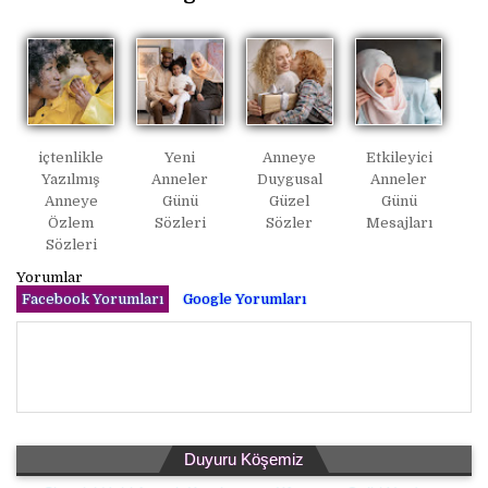
içtenlikle
Yeni
Anneye
Etkileyici
Yazılmış
Anneler
Duygusal
Anneler
Anneye
Günü
Güzel
Günü
Özlem
Sözleri
Sözler
Mesajları
Sözleri
Yorumlar
Facebook Yorumları
Google Yorumları
Duyuru Köşemiz