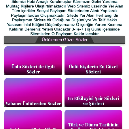
Sitemizi Hobi Amaçlı Kurulmuştur Kârımızın Geliri Yardıma
Muhtaç Kişilere Ulaştırtılmaktadır Web Sitemiz üzerinde Yer Alan
Tüm içerikler Sosyal Paylaşım Sitelerinden Alıntı Yapılarak
Paylaşımlardan Oluşmaktadır. Sitede Yer Alan Herhangi Bir
Paylaşımın Sizlere Ait Olduğunu Düşünüyor Ve Telif Hakkı
Yasasını ihlal Ettiğini Düşünüyorsanız O içeriğin Yorum Kısmına
Kaldırın Demeniz Yeterli Olacaktır 3-İle-7 ) iş Günü içerisinde
Sitemizden O Paylaşım Kaldırılacaktır
Ünlülerden Güzel Sözler
Ünlü Sözleri ile ilgili
Ünlü Kişilerin En Güzel
Sözler
Sözleri
En Etkileyici Şair Sözleri
Yabancı Ünlülerden Sözler
ve Şiirleri
Türk ve Dünya Tarihinin