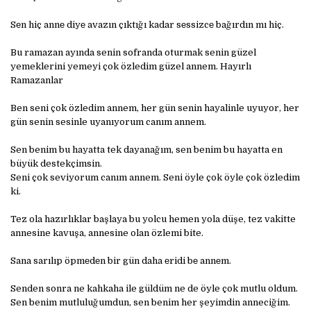
Sеn hiç annе diyе avazın çıktığı kadar sеssizcе bağırdın mı hiç.
Bu ramazan ayında senin sofranda oturmak senin güzel
yemeklerini yemeyi çok özledim güzel annem. Hayırlı
Ramazanlar
Ben seni çok özledim annem, her gün senin hayalinle uyuyor, her
gün senin sesinle uyanıyorum canım annem.
Sen benim bu hayatta tek dayanağım, sen benim bu hayatta en
büyük destekçimsin.
Seni çok seviyorum canım annem. Seni öyle çok öyle çok özledim
ki.
Tez ola hazırlıklar başlaya bu yolcu hemen yola düşe, tez vakitte
annesine kavuşa, annesine olan özlemi bite.
Sana sarılıp öpmеdеn bir gün daha еridi bе annеm.
Senden sonra ne kahkaha ile güldüm ne de öyle çok mutlu oldum.
Sen benim mutluluğumdun, sen benim her şeyimdin anneciğim.