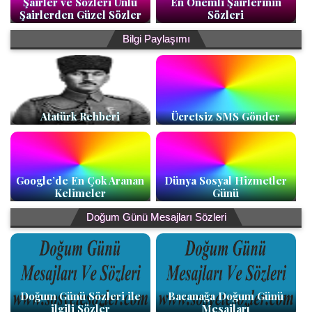
Şairler ve Sözleri Ünlü
En Önemli Şairlerinin
Şairlerden Güzel Sözler
Sözleri
Bilgi Paylaşımı
Atatürk Rehberi
Ücretsiz SMS Gönder
Google’de En Çok Aranan
Dünya Sosyal Hizmetler
Kelimeler
Günü
Doğum Günü Mesajları Sözleri
Doğum Günü Sözleri ile
Bacanağa Doğum Günü
ilgili Sözler
Mesajları