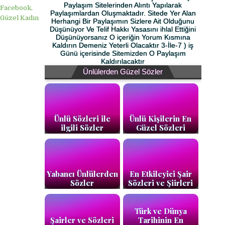
Paylaşım Sitelerinden Alıntı Yapılarak
 Facebook,
Paylaşımlardan Oluşmaktadır. Sitede Yer Alan
 Güzel Kadın
Herhangi Bir Paylaşımın Sizlere Ait Olduğunu
Düşünüyor Ve Telif Hakkı Yasasını ihlal Ettiğini
Düşünüyorsanız O içeriğin Yorum Kısmına
Kaldırın Demeniz Yeterli Olacaktır 3-İle-7 ) iş
Günü içerisinde Sitemizden O Paylaşım
Kaldırılacaktır
Ünlülerden Güzel Sözler
Ünlü Sözleri ile
Ünlü Kişilerin En
ilgili Sözler
Güzel Sözleri
Yabancı Ünlülerden
En Etkileyici Şair
Sözler
Sözleri ve Şiirleri
Türk ve Dünya
Şairler ve Sözleri
Tarihinin En