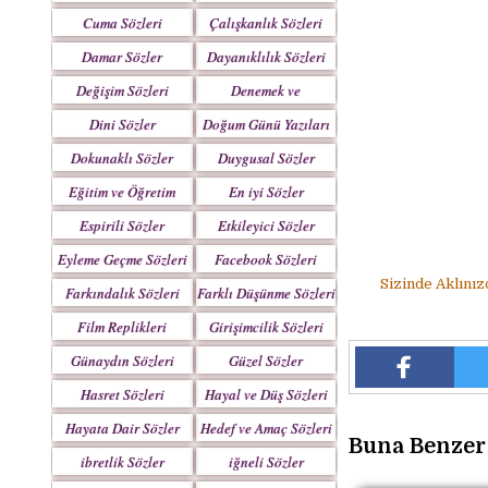
Yazılar
Cuma Sözleri
Çalışkanlık Sözleri
Damar Sözler
Dayanıklılık Sözleri
Değişim Sözleri
Denemek ve
Çabalamak Sözleri
Dini Sözler
Doğum Günü Yazıları
Dokunaklı Sözler
Duygusal Sözler
Eğitim ve Öğretim
En iyi Sözler
Sözleri
Espirili Sözler
Etkileyici Sözler
Eyleme Geçme Sözleri
Facebook Sözleri
Sizinde Aklınız
Farkındalık Sözleri
Farklı Düşünme Sözleri
Film Replikleri
Girişimcilik Sözleri
Günaydın Sözleri
Güzel Sözler
Hasret Sözleri
Hayal ve Düş Sözleri
Hayata Dair Sözler
Hedef ve Amaç Sözleri
Buna Benzer 
ibretlik Sözler
iğneli Sözler