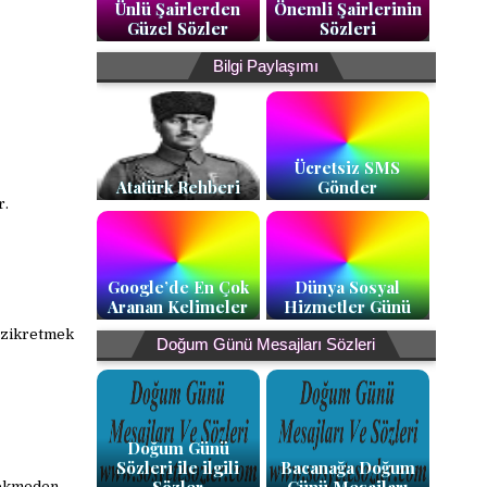
Ünlü Şairlerden
Önemli Şairlerinin
Güzel Sözler
Sözleri
Bilgi Paylaşımı
Ücretsiz SMS
Atatürk Rehberi
Gönder
r.
Google’de En Çok
Dünya Sosyal
Aranan Kelimeler
Hizmetler Günü
i zikretmek
Doğum Günü Mesajları Sözleri
Doğum Günü
Sözleri ile ilgili
Bacanağa Doğum
 çekmeden