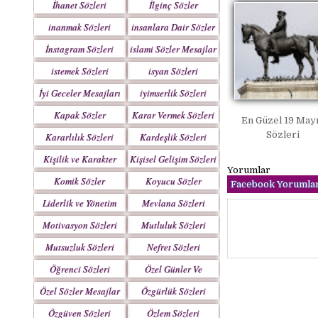
İhanet Sözleri
İlginç Sözler
inanmak Sözleri
insanlara Dair Sözler
İnstagram Sözleri
islami Sözler Mesajlar
istemek Sözleri
isyan Sözleri
İyi Geceler Mesajları
iyimserlik Sözleri
Kapak Sözler
Karar Vermek Sözleri
En Güzel 19 May
Sözleri
Kararlılık Sözleri
Kardeşlik Sözleri
Kişilik ve Karakter
Kişisel Gelişim Sözleri
Yorumlar
Sözleri
Komik Sözler
Koyucu Sözler
Facebook Yorumlar
Liderlik ve Yönetim
Mevlana Sözleri
Sözleri
Motivasyon Sözleri
Mutluluk Sözleri
Mutsuzluk Sözleri
Nefret Sözleri
Öğrenci Sözleri
Özel Günler Ve
Haftalar
Özel Sözler Mesajlar
Özgürlük Sözleri
Özgüven Sözleri
Özlem Sözleri