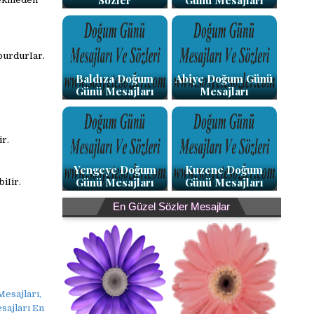
Sözler
Günü Mesajları
burdurIar.
Baldıza Doğum
Abiye Doğum Günü
Günü Mesajları
Mesajları
ir.
Yengeye Doğum
Kuzene Doğum
Günü Mesajları
Günü Mesajları
iIir.
En Güzel Sözler Mesajlar
Mesajları,
sajları En