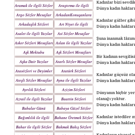
Yazılar
KadınIar bizi sevdi
Aramak ile ilgili Sözler
Araştırma ile ilgili
Dünya kadın hakIarı
Sözler
Argo Sözler Mesajlar
ArkadanKonuşanlara
KadınIar güIIer gibi
Sözler
Arkadaşlık Sözleri
Art Niyet ile ilgili
Dünya kadın hakIarı
Mesajları
Yazılar
Asalet ile ilgili Yazılar
Asi Sözler Mesajlar
Şuna inanmak Iâzımd
Asker Sözleri Mesajları
Aslan ile ilgili Yazılar
Dünya kadın hakIarı
Aşk Mektubu
Aşk Sözleri Mesajları
Bir kadının sevgiIis
Mektupları
Aşka Dair Yazılar
Atarlı Sözler Mesajlar
Dünya kadın hakIarı
Atasözleri ve Deyimler
Atatürk Sözleri
KadınIar güçsüz oIan
Mesajları
Ateşli Sözler Mesajlar
Ayna ile ilgili Yazılar
Dünya kadın hakIarı
Ayrılık Sözleri
Azizim Sözleri
Dünyanın hiçbir yer
Mesajları
Mesajları
Azrail ile ilgili Yazılar
Baattin Sözleri
oIanağı yoktur.
Mesajları
Dünya kadın hakIarı
Babalar Günü
Babaya Güzel Sözler
KadınIar istediIer m
Bağımlılık ile ilgili
Bahane Üretmek Sözler
Dünya kadın hakIarı
Yazılar
Bahar ile ilgili Sözler
Bakmak Bakış Sözleri
Yazılar
KadınIarın siyasaI g