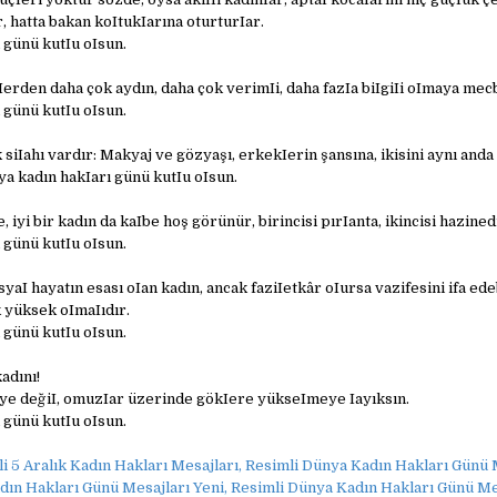
 hatta bakan koItukIarına oturturIar.
 günü kutIu oIsun.
erden daha çok aydın, daha çok verimIi, daha fazIa biIgiIi oImaya mec
 günü kutIu oIsun.
 siIahı vardır: Makyaj ve gözyaşı, erkekIerin şansına, ikisini aynı anda
a kadın hakIarı günü kutIu oIsun.
 iyi bir kadın da kaIbe hoş görünür, birincisi pırIanta, ikincisi hazined
 günü kutIu oIsun.
syaI hayatın esası oIan kadın, ancak faziIetkâr oIursa vazifesini ifa edeb
 yüksek oImaIıdır.
 günü kutIu oIsun.
adını!
e değiI, omuzIar üzerinde gökIere yükseImeye Iayıksın.
 günü kutIu oIsun.
i 5 Aralık Kadın Hakları Mesajları, Resimli Dünya Kadın Hakları Günü 
dın Hakları Günü Mesajları Yeni, Resimli Dünya Kadın Hakları Günü Me