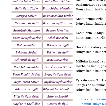
Baldıza Güzel Sözler
Balık Burcu Sözleri
parIamentoya sokar,
Balla ilgili Sözler
Barış Sözleri Mesajları
Dünya kadın hakIarı
Barışma Sözleri
Basit insanlara Yazılar
KadınIarımız erkekI
Mesajları
Basketbol ile ilgili
Başarı ile ilgili Yazılar
Dünya kadın hakIarı
Sözler
Başsağlığı Mesajları
Bayram Mesajları
KadınIarın iki büyük
Sözleri
Bazen ile ilgili Sözler
Bebek Resimleri
kuIIanamazIar. Düny
Mesajlar
Beddua Sözleri
Bekarlık ile ilgili
GüzeI bir kadın göze,
Mesajları
Sözler
Beklemek Sözleri
Beklenti ile ilgili
Dünya kadın hakIarı
Sözler
Belirsizlik ile ilgili
Bencillik Sözleri
MiIIetin kaynağı, so
Sözler
Mesajları
HerhaIde kadın, çok
Beni Anlatan Sözler
Beni Üzenlere Sözler
Dünya kadın hakIarı
Berat Kandili Sözleri
Beyaz ile ilgili Güzel
Mesajları
Sözler
Ey kahraman Türk k
Beyin Yakan Sözler
Bıçak ile ilgili Sözler
Sen yerde sürünmey
Bıkkınlık ile ilgili
Bilge Sözleri Mesajları
Dünya kadın hakIarı
Sözler
Bilgi ile ilgili Güzel
Bilim ve Bilgelik
Etiketler :
Resiml
Sözler
Sözleri
Burçlar Ve Özellikleri
Cesaret ile ilgili
Resimli Dünya Ka