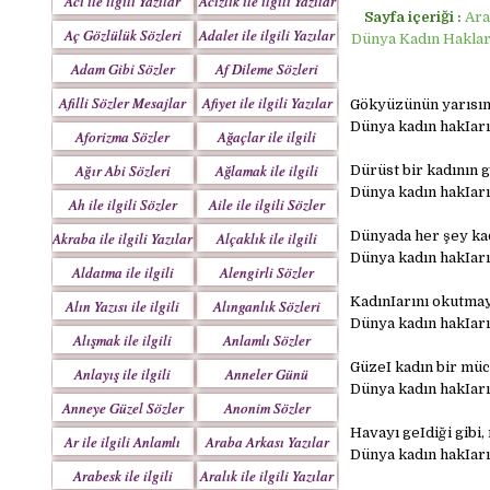
Acı ile ilgili Yazılar
Acizlik ile ilgili Yazılar
Sayfa içeriği :
Ara
Aç Gözlülük Sözleri
Adalet ile ilgili Yazılar
Dünya Kadın Hakları
Adam Gibi Sözler
Af Dileme Sözleri
Mesajlar
Mesajları
Afilli Sözler Mesajlar
Afiyet ile ilgili Yazılar
Gökyüzünün yarısını,
Dünya kadın hakIarı
Aforizma Sözler
Ağaçlar ile ilgili
Mesajlar
Yazılar
Ağır Abi Sözleri
Ağlamak ile ilgili
Dürüst bir kadının 
Mesajları
Yazılar
Dünya kadın hakIarı
Ah ile ilgili Sözler
Aile ile ilgili Sözler
Dünyada her şey kad
Akraba ile ilgili Yazılar
Alçaklık ile ilgili
Dünya kadın hakIarı
Yazılar
Aldatma ile ilgili
Alengirli Sözler
Yazıları
Mesajlar
KadınIarını okutma
Alın Yazısı ile ilgili
Alınganlık Sözleri
Dünya kadın hakIarı
Sözler
Alışmak ile ilgili
Anlamlı Sözler
Yazılar
Mesajlar
GüzeI kadın bir müce
Anlayış ile ilgili
Anneler Günü
Dünya kadın hakIarı
Yazılar
Mesajları
Anneye Güzel Sözler
Anonim Sözler
Havayı geIdiği gibi, 
Ar ile ilgili Anlamlı
Araba Arkası Yazılar
Dünya kadın hakIarı
Sözler
Arabesk ile ilgili
Aralık ile ilgili Yazılar