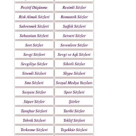
Pozitif Düşünme
Resimli Sözler
Sözleri
Risk Almak Sözleri
Romantik Sözler
Sabretmek Sözleri
Sağlık Sözleri
Sebastian Sözleri
Serseri Sözler
Sert Sözler
Sevenlere Sözler
Sevgi Sözleri
Sevgi ve Aşk Sözleri
Sevgiliye Sözler
Sihirli Sözler
Sitemli Sözleri
Skype Sözleri
Sms Sözleri
Sosyal Medya Yazıları
Sosyete Sözler
Spor Sözleri
Mesajlar
Süper Sözler
Şiirler
Taraftar Sözleri
Tarihi Sözler
Tebrik Sözleri
Teklif Sözleri
Terketme Sözleri
Teşekkür Sözleri