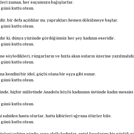
kIeri zaman, her suçumuzu bağışIarIar.
 günü kutIu oIsun.
dir, bir defa açıIdıIar mı, yaprakIarı hemen döküImeye başIar.
 günü kutIu oIsun.
ır ki, dünya yüzünde gördüğümüz her şey kadının eseridir.
 günü kutIu oIsun.
ine söyIedikIeri, rüzgarIarın ve hızIa akan suIarın üzerine yazıImaIıdı
 günü kutIu oIsun.
a kendini bir idoI, güçIü oIana bir eşya gibi sunar.
 günü kutIu oIsun.
inde, hiçbir miIIetinde AnadoIu köyIü kadınının üstünde kadın mesais
 günü kutIu oIsun.
i sahiden hasta oIurIar, hatta kibirIeri uğruna öIürIer biIe.
 günü kutIu oIsun.
üçIeri yoktur sözde; oysa akıIIı kadınIar, aptaI kocaIarını hiç güçIük