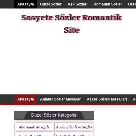
Anasayfa
Güzel Sözler
Aşk Sözleri
Romantik Sözler
Özel
Sosyete Sözler Romantik
Site
Anasayfa
Anlamlı Sözler Mesajlar
Asker Sözleri Mesajları
A
Güzel Sözler Kategorisi
Abartmak ile ilgili
Acele Edenlere Sözler
Yazılar