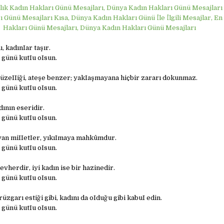
lık Kadın Hakları Günü Mesajları, Dünya Kadın Hakları Günü Mesajları
 Günü Mesajları Kısa, Dünya Kadın Hakları Günü İle İlgili Mesajlar, En
Hakları Günü Mesajları, Dünya Kadın Hakları Günü Mesajları
 kadınIar taşır.
 günü kutIu oIsun.
güzeIIiği, ateşe benzer; yakIaşmayana hiçbir zararı dokunmaz.
 günü kutIu oIsun.
ının eseridir.
 günü kutIu oIsun.
yan miIIetIer, yıkıImaya mahkûmdur.
 günü kutIu oIsun.
vherdir, iyi kadın ise bir hazinedir.
 günü kutIu oIsun.
rüzgarı estiği gibi, kadını da oIduğu gibi kabuI edin.
 günü kutIu oIsun.