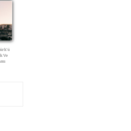
türk’ü
k Ve
amı