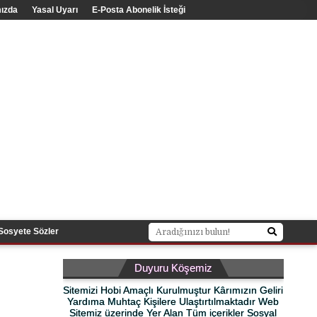
ızda
Yasal Uyarı
E-Posta Abonelik İsteği
Sosyete Sözler
Duyuru Köşemiz
Sitemizi Hobi Amaçlı Kurulmuştur Kârımızın Geliri
Yardıma Muhtaç Kişilere Ulaştırtılmaktadır Web
Sitemiz üzerinde Yer Alan Tüm içerikler Sosyal