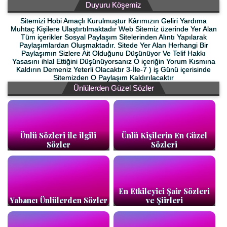
Duyuru Köşemiz
Sitemizi Hobi Amaçlı Kurulmuştur Kârımızın Geliri Yardıma
Muhtaç Kişilere Ulaştırtılmaktadır Web Sitemiz üzerinde Yer Alan
Tüm içerikler Sosyal Paylaşım Sitelerinden Alıntı Yapılarak
Paylaşımlardan Oluşmaktadır. Sitede Yer Alan Herhangi Bir
Paylaşımın Sizlere Ait Olduğunu Düşünüyor Ve Telif Hakkı
Yasasını ihlal Ettiğini Düşünüyorsanız O içeriğin Yorum Kısmına
Kaldırın Demeniz Yeterli Olacaktır 3-İle-7 ) iş Günü içerisinde
Sitemizden O Paylaşım Kaldırılacaktır
Ünlülerden Güzel Sözler
Ünlü Sözleri ile ilgili
Ünlü Kişilerin En Güzel
Sözler
Sözleri
En Etkileyici Şair Sözleri
Yabancı Ünlülerden Sözler
ve Şiirleri