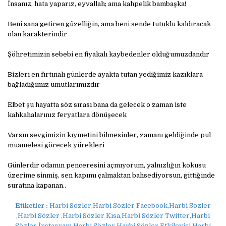
İnsanız, hata yaparız, eyvallah; ama kahpelik bambaşka!
Beni sana getiren güzelliğin, ama beni sende tutuklu kaldıracak
olan karakterindir
Şöhretimizin sebebi en fiyakalı kaybedenler olduğumuzdandır
Bizleri en fırtınalı günlerde ayakta tutan yediğimiz kazıklara
bağladığımız umutlarımızdır
Elbet şu hayatta söz sırası bana da gelecek o zaman iste
kahkahalarınız feryatlara dönüşecek
Varsın sevgimizin kıymetini bilmesinler, zamanı geldiğinde pul
muamelesi görecek yürekleri
Günlerdir odamın penceresini açmıyorum, yalnızlığın kokusu
üzerime sinmiş, sen kapımı çalmaktan bahsediyorsun, gittiğinde
suratına kapanan..
Etiketler :
Harbi Sözler,Harbi Sözler Facebook,Harbi Sözler
,Harbi Sözler ,Harbi Sözler Kısa,Harbi Sözler Twitter,Harbi
Sözler İnstagram,Harbi Sözler Harbi Sözler Etkileyici,Harbi