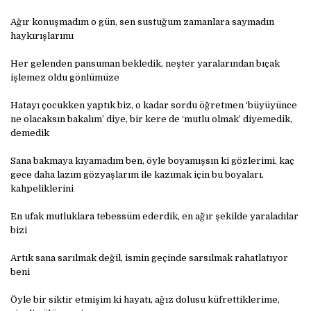
Ağır konuşmadım o gün, sen sustuğum zamanlara saymadın
haykırışlarımı
Her gelenden pansuman bekledik, neşter yaralarından bıçak
işlemez oldu gönlümüze
Hatayı çocukken yaptık biz, o kadar sordu öğretmen ‘büyüyünce
ne olacaksın bakalım’ diye, bir kere de ‘mutlu olmak’ diyemedik,
demedik
Sana bakmaya kıyamadım ben, öyle boyamışsın ki gözlerimi, kaç
gece daha lazım gözyaşlarım ile kazımak için bu boyaları,
kahpeliklerini
En ufak mutluklara tebessüm ederdik, en ağır şekilde yaraladılar
bizi
Artık sana sarılmak değil, ismin geçinde sarsılmak rahatlatıyor
beni
Öyle bir siktir etmişim ki hayatı, ağız dolusu küfrettiklerime,