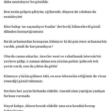
daha unutuluyor bu gönülde
Ben senin gölgen gibiyim, eğilsende, düşsen de yıkılsan da
seninleyim!
Bize bakıp ‘ne saçmalıyor bunlar’ derlerdi, bilmezlerdi gönül
dilinden konuştuğumuzu
Bırak arkamızdan konuşsun, bilmiyor ki iki gün önce arkasına biz
vardık, şimdi de karşısındayız !
Olurda canını sıkarlar, üzerler seni ve rahatlamak istersin bir
yerlere gidip, o zaman aklına son sözüm gelsin ‘gidecek tek
yerin vardı, onu da yıktın da gittin’
Kimseye yüzüm gülmez tabi, en son tebessüm ettiğimiz de viran
etmediği gönül tahtımızı
Herkes her şeyin farkında olabilir, önemli olan yaptığın yanlışın
farkına varmada
Hayat kahpe, düzen bozuk olabilir ama sen kendini bozup
kahpeleşme