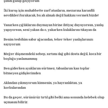
şimdi gülüp geçiyorum
İki kuruş için muhabbette zarf atanların, mezarına karanfili
sevdikleri bırakacak, bu ah almak değil hakkını vermek bizde!
Yanarken çığlıklarını duymayan birine ihtiyaç duyuyorsun, yanlış
yapıyorsun, seni yakan da o, yakarken kulaklarını tıkayan da
Benim tesbihim sabır ağacından, teker teker yanlışlarınızı
sayıyorum
Meğer düşmemdeki sebep, sırtımı dağ gibi dosta değil, koca bir
boşluğa yaslamammış
Ben giderken ayaklarım sürtmez, tabanlarım kan toplar
bitmeyen gidişlerimden
Aklından çıkmıyorum kimsenin, ya hayranlıktan, ya
korkularından
Bu da geçer, sürünürüz tırtıl gibi belki ama sonunda kelebek olup
uçmasını biliriz