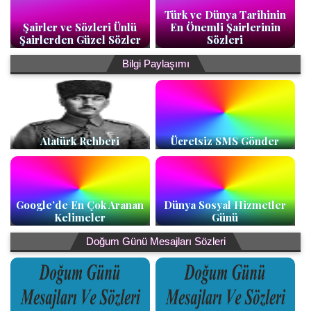
Türk ve Dünya Tarihinin
Şairler ve Sözleri Ünlü
En Önemli Şairlerinin
Şairlerden Güzel Sözler
Sözleri
Bilgi Paylaşımı
Atatürk Rehberi
Ücretsiz SMS Gönder
Google’de En Çok Aranan
Dünya Sosyal Hizmetler
Kelimeler
Günü
Doğum Günü Mesajları Sözleri