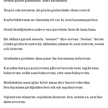
Sensiz geçen gündüzler, zifiri karanlıktır.
İki göz oda istemem, iki gözün gözlerimde olsun yeterli.
Kaybettiklerimin ne ehemmiyeti var ki, seni kazanmışım ben.
Gönül demliğimden sadece sen içeceksin, hem de kana kana.
Bir iddiaya girsek mesela, “nesine?” diye sorsan. “Sesine.” derim.
Çünkü gözlerin zaten hiç aklımdan çıkmaz ki, seni özlerim, sesini
çok özlerim.
Gönlünden gönlüme akan pınar hiç kurumasın istiyorum.
Karşıdan karşıya geçiyormuş gibi seviyorum seni, sağda sana
bakıyorum, solda sana bakıyorum, yine sana bakıyorum.
Mutluluktan nasıl ağlar ki bir insan diye hayret ederdim.
Sen hayatıma girdiğinden beri sık sık uyguluyorum.
Yağmursan ıslanırım, soğuksan donarım. Sen, sensin ya, seni her
daim severim.