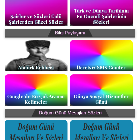
Türk ve Dünya Tarihinin
Şairler ve Sözleri Ünlü
En Önemli Şairlerinin
Şairlerden Güzel Sözler
Sözleri
Bilgi Paylaşımı
Atatürk Rehberi
Ücretsiz SMS Gönder
Google’de En Çok Aranan
Dünya Sosyal Hizmetler
Kelimeler
Günü
Doğum Günü Mesajları Sözleri