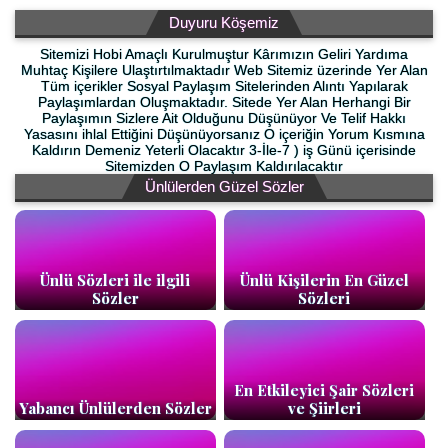
Duyuru Köşemiz
Sitemizi Hobi Amaçlı Kurulmuştur Kârımızın Geliri Yardıma
Muhtaç Kişilere Ulaştırtılmaktadır Web Sitemiz üzerinde Yer Alan
Tüm içerikler Sosyal Paylaşım Sitelerinden Alıntı Yapılarak
Paylaşımlardan Oluşmaktadır. Sitede Yer Alan Herhangi Bir
Paylaşımın Sizlere Ait Olduğunu Düşünüyor Ve Telif Hakkı
Yasasını ihlal Ettiğini Düşünüyorsanız O içeriğin Yorum Kısmına
Kaldırın Demeniz Yeterli Olacaktır 3-İle-7 ) iş Günü içerisinde
Sitemizden O Paylaşım Kaldırılacaktır
Ünlülerden Güzel Sözler
Ünlü Sözleri ile ilgili
Ünlü Kişilerin En Güzel
Sözler
Sözleri
En Etkileyici Şair Sözleri
Yabancı Ünlülerden Sözler
ve Şiirleri