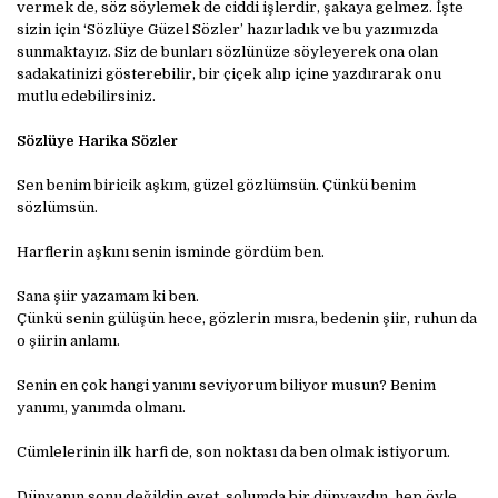
vermek de, söz söylemek de ciddi işlerdir, şakaya gelmez. İşte
sizin için ‘Sözlüye Güzel Sözler’ hazırladık ve bu yazımızda
sunmaktayız. Siz de bunları sözlünüze söyleyerek ona olan
sadakatinizi gösterebilir, bir çiçek alıp içine yazdırarak onu
mutlu edebilirsiniz.
Sözlüye Harika Sözler
Sen benim biricik aşkım, güzel gözlümsün. Çünkü benim
sözlümsün.
Harflerin aşkını senin isminde gördüm ben.
Sana şiir yazamam ki ben.
Çünkü senin gülüşün hece, gözlerin mısra, bedenin şiir, ruhun da
o şiirin anlamı.
Senin en çok hangi yanını seviyorum biliyor musun? Benim
yanımı, yanımda olmanı.
Cümlelerinin ilk harfi de, son noktası da ben olmak istiyorum.
Dünyanın sonu değildin evet, solumda bir dünyaydın, hep öyle