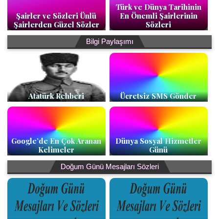
Türk ve Dünya Tarihinin
Şairler ve Sözleri Ünlü
En Önemli Şairlerinin
Şairlerden Güzel Sözler
Sözleri
Bilgi Paylaşımı
Atatürk Rehberi
Ücretsiz SMS Gönder
Google’de En Çok Aranan
Dünya Sosyal Hizmetler
Kelimeler
Günü
Doğum Günü Mesajları Sözleri