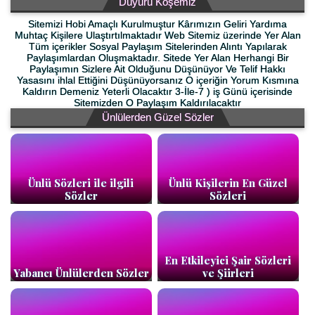
Duyuru Köşemiz
Sitemizi Hobi Amaçlı Kurulmuştur Kârımızın Geliri Yardıma
Muhtaç Kişilere Ulaştırtılmaktadır Web Sitemiz üzerinde Yer Alan
Tüm içerikler Sosyal Paylaşım Sitelerinden Alıntı Yapılarak
Paylaşımlardan Oluşmaktadır. Sitede Yer Alan Herhangi Bir
Paylaşımın Sizlere Ait Olduğunu Düşünüyor Ve Telif Hakkı
Yasasını ihlal Ettiğini Düşünüyorsanız O içeriğin Yorum Kısmına
Kaldırın Demeniz Yeterli Olacaktır 3-İle-7 ) iş Günü içerisinde
Sitemizden O Paylaşım Kaldırılacaktır
Ünlülerden Güzel Sözler
Ünlü Sözleri ile ilgili
Ünlü Kişilerin En Güzel
Sözler
Sözleri
En Etkileyici Şair Sözleri
Yabancı Ünlülerden Sözler
ve Şiirleri