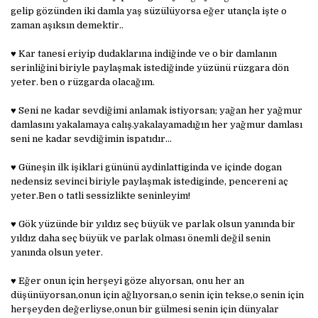
gelip gözünden iki damla yaş süzülüyorsa eğer utançla işte o
zaman aşıksın demektir..
♥ Kar tanesi eriyip dudaklarına indiğinde ve o bir damlanın
serinliğini biriyle paylaşmak istediğinde yüzünü rüzgara dön
yeter. ben o rüzgarda olacağım.
♥ Seni ne kadar sevdiğimi anlamak istiyorsan; yağan her yağmur
damlasını yakalamaya calış.yakalayamadığın her yağmur damlası
seni ne kadar sevdiğimin ispatıdır...
♥ Güneşin ilk işiklari gününü aydinlattiginda ve içinde dogan
nedensiz sevinci biriyle paylaşmak istediginde, pencereni aç
yeter.Ben o tatli sessizlikte seninleyim!
♥ Gök yüzünde bir yıldız seç büyük ve parlak olsun yanında bir
yıldız daha seç büyük ve parlak olması önemli değil senin
yanında olsun yeter.
♥ Eğer onun için herşeyi göze alıyorsan, onu her an
düşünüyorsan,onun için ağlıyorsan,o senin için tekse,o senin için
herşeyden değerliyse,onun bir gülmesi senin için dünyalar