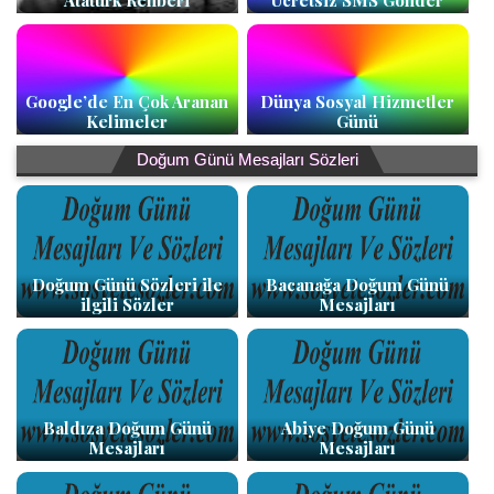
Atatürk Rehberi
Ücretsiz SMS Gönder
Google’de En Çok Aranan
Dünya Sosyal Hizmetler
Kelimeler
Günü
Doğum Günü Mesajları Sözleri
Doğum Günü Sözleri ile
Bacanağa Doğum Günü
ilgili Sözler
Mesajları
Baldıza Doğum Günü
Abiye Doğum Günü
Mesajları
Mesajları