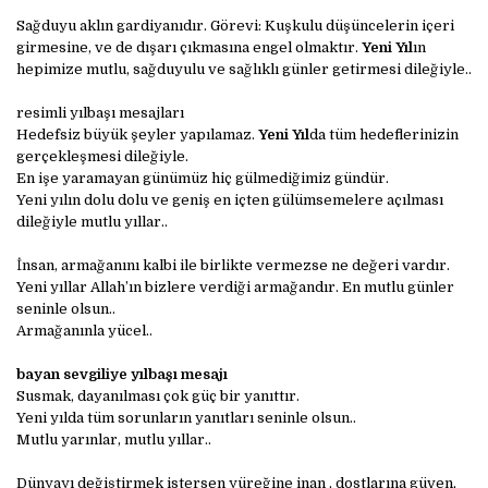
Sağduyu aklın gardiyanıdır. Görevi: Kuşkulu düşüncelerin içeri
girmesine, ve de dışarı çıkmasına engel olmaktır.
Yeni Yıl
ın
hepimize mutlu, sağduyulu ve sağlıklı günler getirmesi dileğiyle..
resimli yılbaşı mesajları
Hedefsiz büyük şeyler yapılamaz.
Yeni Yıl
da tüm hedeflerinizin
gerçekleşmesi dileğiyle.
En işe yaramayan günümüz hiç gülmediğimiz gündür.
Yeni yılın dolu dolu ve geniş en içten gülümsemelere açılması
dileğiyle mutlu yıllar..
İnsan, armağanını kalbi ile birlikte vermezse ne değeri vardır.
Yeni yıllar Allah’ın bizlere verdiği armağandır. En mutlu günler
seninle olsun..
Armağanınla yücel..
bayan sevgiliye yılbaşı mesajı
Susmak, dayanılması çok güç bir yanıttır.
Yeni yılda tüm sorunların yanıtları seninle olsun..
Mutlu yarınlar, mutlu yıllar..
Dünyayı değiştirmek istersen yüreğine inan , dostlarına güven,