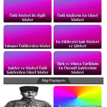
Ünlü Sözleri ile ilgili
Ünlü Kişilerin En Güzel
Sözler
Sözleri
En Etkileyici Şair Sözleri
Yabancı Ünlülerden Sözler
ve Şiirleri
Türk ve Dünya Tarihinin
Şairler ve Sözleri Ünlü
En Önemli Şairlerinin
Şairlerden Güzel Sözler
Sözleri
Bilgi Paylaşımı